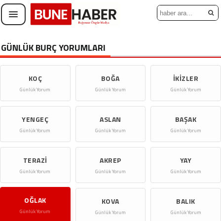
GÜNLÜK BURÇ YORUMLARI
KOÇ
BOĞA
İKIZLER
YENGEÇ
ASLAN
BAŞAK
TERAZI
AKREP
YAY
OĞLAK
KOVA
BALIK