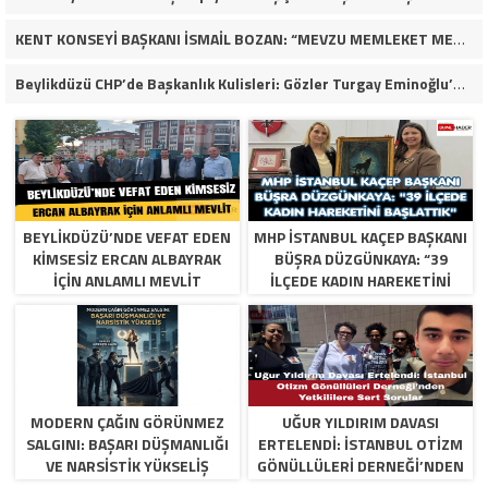
KENT KONSEYİ BAŞKANI İSMAİL BOZAN: “MEVZU MEMLEKET MESELESİ”
Beylikdüzü CHP’de Başkanlık Kulisleri: Gözler Turgay Eminoğlu’nda!
BEYLIKDÜZÜ’NDE VEFAT EDEN
MHP İSTANBUL KAÇEP BAŞKANI
KIMSESIZ ERCAN ALBAYRAK
BÜŞRA DÜZGÜNKAYA: “39
İÇIN ANLAMLI MEVLIT
İLÇEDE KADIN HAREKETINI
BAŞLATTIK”
MODERN ÇAĞIN GÖRÜNMEZ
UĞUR YILDIRIM DAVASI
SALGINI: BAŞARI DÜŞMANLIĞI
ERTELENDI: İSTANBUL OTIZM
VE NARSISTIK YÜKSELIŞ
GÖNÜLLÜLERI DERNEĞI’NDEN
YETKILILERE SERT SORULAR