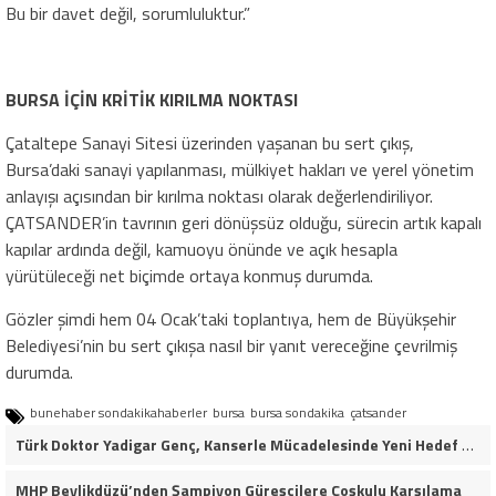
Bu bir davet değil, sorumluluktur.”
BURSA İÇİN KRİTİK KIRILMA NOKTASI
Çataltepe Sanayi Sitesi üzerinden yaşanan bu sert çıkış,
Bursa’daki sanayi yapılanması, mülkiyet hakları ve yerel yönetim
anlayışı açısından bir kırılma noktası olarak değerlendiriliyor.
ÇATSANDER’in tavrının geri dönüşsüz olduğu, sürecin artık kapalı
kapılar ardında değil, kamuoyu önünde ve açık hesapla
yürütüleceği net biçimde ortaya konmuş durumda.
Gözler şimdi hem 04 Ocak’taki toplantıya, hem de Büyükşehir
Belediyesi’nin bu sert çıkışa nasıl bir yanıt vereceğine çevrilmiş
durumda.
bunehaber sondakikahaberler
bursa
bursa sondakika
çatsander
Türk Doktor Yadigar Genç, Kanserle Mücadelesinde Yeni Hedef Kanser Kök Hücreleri
MHP Beylikdüzü’nden Şampiyon Güreşçilere Coşkulu Karşılama