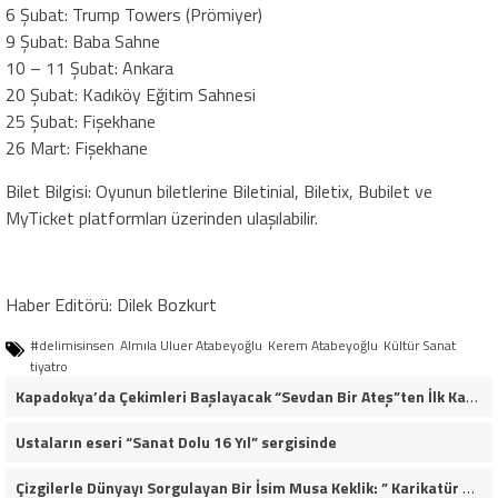
​6 Şubat: Trump Towers (Prömiyer)
​9 Şubat: Baba Sahne
​10 – 11 Şubat: Ankara
​20 Şubat: Kadıköy Eğitim Sahnesi
​25 Şubat: Fişekhane
​26 Mart: Fişekhane
​Bilet Bilgisi: Oyunun biletlerine Biletinial, Biletix, Bubilet ve
MyTicket platformları üzerinden ulaşılabilir.
Haber Editörü: Dilek Bozkurt
#delimisinsen
Almıla Uluer Atabeyoğlu
​Kerem Atabeyoğlu
Kültür Sanat
tiyatro
Kapadokya’da Çekimleri Başlayacak “Sevdan Bir Ateş”ten İlk Kareler!
Ustaların eseri “Sanat Dolu 16 Yıl” sergisinde
​Çizgilerle Dünyayı Sorgulayan Bir İsim Musa Keklik: ” Karikatür Muhaliftir, Ezilenden Yana Bir Aydınlık Eylemdir”