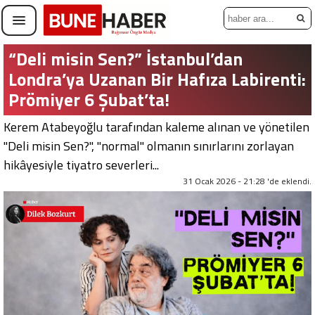
“Deli misin Sen?” İstanbul’dan
Londra’ya Uzanan Bir Hafıza Labirenti:
Prömiyer 6 Şubat’ta!
​Kerem Atabeyoğlu tarafından kaleme alınan ve yönetilen
"Deli misin Sen?", "normal" olmanın sınırlarını zorlayan
hikâyesiyle tiyatro severleri...
31 Ocak 2026 - 21:28 'de eklendi.