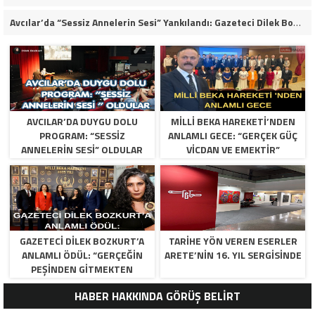
Avcılar’da “Sessiz Annelerin Sesi” Yankılandı: Gazeteci Dilek Bozkurt’tan İlham Veren Konuşma
​AVCILAR’DA DUYGU DOLU
MILLI BEKA HAREKETI’NDEN
PROGRAM: “SESSIZ
ANLAMLI GECE: “GERÇEK GÜÇ
ANNELERIN SESI” OLDULAR
VICDAN VE EMEKTIR”
GAZETECI DILEK BOZKURT’A
TARIHE YÖN VEREN ESERLER
ANLAMLI ÖDÜL: “GERÇEĞIN
ARETE’NIN 16. YIL SERGISINDE
PEŞINDEN GITMEKTEN
VAZGEÇMEDIM”
HABER HAKKINDA GÖRÜŞ BELİRT