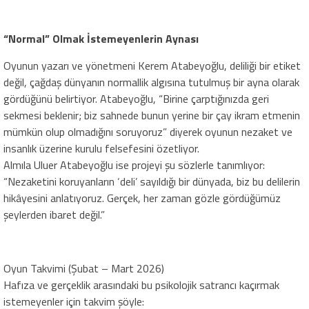
“Normal” Olmak İstemeyenlerin Aynası
​Oyunun yazarı ve yönetmeni Kerem Atabeyoğlu, deliliği bir etiket
değil, çağdaş dünyanın normallik algısına tutulmuş bir ayna olarak
gördüğünü belirtiyor. Atabeyoğlu, “Birine çarptığınızda geri
sekmesi beklenir; biz sahnede bunun yerine bir çay ikram etmenin
mümkün olup olmadığını soruyoruz” diyerek oyunun nezaket ve
insanlık üzerine kurulu felsefesini özetliyor.
​Almıla Uluer Atabeyoğlu ise projeyi şu sözlerle tanımlıyor:
“Nezaketini koruyanların ‘deli’ sayıldığı bir dünyada, biz bu delilerin
hikâyesini anlatıyoruz. Gerçek, her zaman gözle gördüğümüz
şeylerden ibaret değil.”
Oyun Takvimi (Şubat – Mart 2026)
​Hafıza ve gerçeklik arasındaki bu psikolojik satrancı kaçırmak
istemeyenler için takvim şöyle: