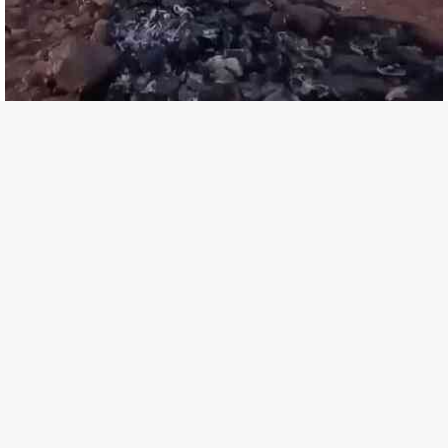
Diyarbakır
Doğal Afetler
Hayvan Hakları
mardin
yangın
Yaşam
Erdal Beşikçioğlu aylık gelirini ve mal varlığını açıkladı!
Türk Doktor Yadigar Genç, Kanserle Mücadelesinde Yeni Hedef Kanser Kök Hücreleri
Ahbap soruşturmasında iş insanı Hüseyin Başaran dahil 7 kişi tutuklandı.
Gözaltına alınan gazeteci Cem Küçük ile ilgili çarpıcı bir iddia ortaya atıldı.