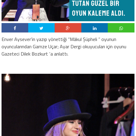
Enver Aysever’in yazıp yönettiği “Mâkul Şüpheli ” oyunun
oyuncularından Gamze Uçar; Ayar Dergi okuyucuları için oyunu
Gazeteci Dilek Bozkurt ‘a anlattı.