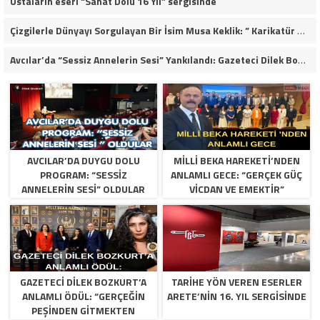
Ustaların eseri “Sanat Dolu 16 Yıl” sergisinde
​Çizgilerle Dünyayı Sorgulayan Bir İsim Musa Keklik: ” Karikatür Muhaliftir, Ezilenden Yana Bir Aydınlık Eylemdir”
Avcılar’da “Sessiz Annelerin Sesi” Yankılandı: Gazeteci Dilek Bozkurt’tan İlham Veren Konuşma
​AVCILAR’DA DUYGU DOLU
MILLI BEKA HAREKETI’NDEN
PROGRAM: “SESSIZ
ANLAMLI GECE: “GERÇEK GÜÇ
ANNELERIN SESI” OLDULAR
VICDAN VE EMEKTIR”
GAZETECI DILEK BOZKURT’A
TARIHE YÖN VEREN ESERLER
ANLAMLI ÖDÜL: “GERÇEĞIN
ARETE’NIN 16. YIL SERGISINDE
PEŞINDEN GITMEKTEN