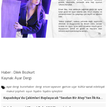
Haber : Dilek Bozkurt
Kaynak: Ayar Dergi
ayar dergi
bunehaber
dergi
enver aysever
gamze uçar
kültür sanat edebiyat
makul şüpheli
oyun
tiyatro
tiyatro iyileştirir
Kapadokya’da Çekimleri Başlayacak “Sevdan Bir Ateş”ten İlk Kareler!