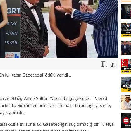
En İyi Kadın Gazetecisi’ ödülü verildi…
ize ettiği, Valide Sultan Yalısı’nda gerçekleşen ‘2. Gold
i buldu. Birbirinden ünlü isimlerin hazır bulunduğu gecede,
ayık görüldü.
ekkürlerini sunarak, Gazeteciliğin suç olmadığı bir Türkiye
 meslektaşları adına kabul ettiğini ifade etti.