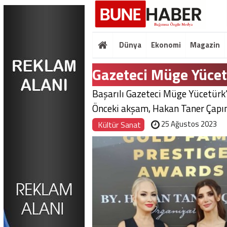
Dünya
Ekonomi
Magazin
Gazeteci Müge Yücet
Başarılı Gazeteci Müge Yücetürk’e
Önceki akşam, Hakan Taner Çapın'
25 Ağustos 2023
Kültür Sanat