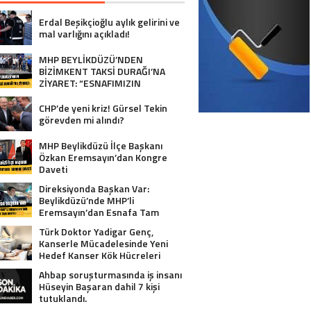
Erdal Beşikçioğlu aylık gelirini ve
mal varlığını açıkladı!
MHP BEYLİKDÜZÜ’NDEN
BİZİMKENT TAKSİ DURAĞI’NA
ZİYARET: “ESNAFIMIZIN
YANINDAYIZ”
CHP’de yeni kriz! Gürsel Tekin
görevden mi alındı?
MHP Beylikdüzü İlçe Başkanı
Özkan Eremsayın’dan Kongre
Daveti
Direksiyonda Başkan Var:
Beylikdüzü’nde MHP’li
Eremsayın’dan Esnafa Tam
Destek!
Türk Doktor Yadigar Genç,
Kanserle Mücadelesinde Yeni
Hedef Kanser Kök Hücreleri
Ahbap soruşturmasında iş insanı
Hüseyin Başaran dahil 7 kişi
tutuklandı.