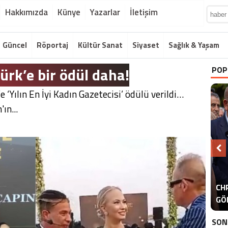
Hakkımızda
Künye
Yazarlar
İletişim
Güncel
Röportaj
Kültür Sanat
Siyaset
Sağlık & Yaşam
ürk’e bir ödül daha!
POP
 ‘Yılın En İyi Kadın Gazetecisi’ ödülü verildi…
ın...
A
CHP
ER
GÖ
ER
SON