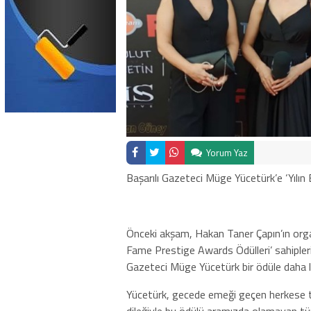
Yorum Yaz
Başarılı Gazeteci Müge Yücetürk’e ‘Yılın 
Önceki akşam, Hakan Taner Çapın’ın organ
Fame Prestige Awards Ödülleri’ sahiplerin
Gazeteci Müge Yücetürk bir ödüle daha l
Yücetürk, gecede emeği geçen herkese teş
dileğiyle bu ödülü aramızda olamayan tüm