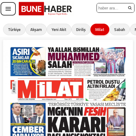
Türkiye
Akşam
Yeni Akit
Diriliş
Milat
Sabah