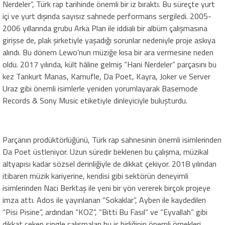
Nerdeler”, Türk rap tarihinde önemli bir iz bıraktı. Bu süreçte yurt
içi ve yurt dışında sayısız sahnede performans sergiledi. 2005-
2006 yıllarında grubu Arka Plan ile iddialı bir albüm çalışmasına
girişse de, plak şirketiyle yaşadığı sorunlar nedeniyle proje askıya
alındı. Bu dönem Lewo’nun müziğe kısa bir ara vermesine neden
oldu. 2017 yılında, kült hâline gelmiş “Hani Nerdeler” parçasını bu
kez Tankurt Manas, Kamufle, Da Poet, Kayra, Joker ve Server
Uraz gibi önemli isimlerle yeniden yorumlayarak Basemode
Records & Sony Music etiketiyle dinleyiciyle buluşturdu.
Parçanın prodüktörlüğünü, Türk rap sahnesinin önemli isimlerinden
Da Poet üstleniyor. Uzun süredir beklenen bu çalışma, müzikal
altyapısı kadar sözsel derinliğiyle de dikkat çekiyor. 2018 yılından
itibaren müzik kariyerine, kendisi gibi sektörün deneyimli
isimlerinden Naci Berktaş ile yeni bir yön vererek birçok projeye
imza attı. Ados ile yayınlanan “Sokaklar”, Ayben ile kaydedilen
“Pisi Pisine”, ardından “KOZ”, “Bitti Bu Fasıl” ve “Eyvallah” gibi
dikkat çeken single çalışmaları bu iş birliğinin önemli örnekleri