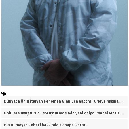
Dünyaca Ünlü İtalyan Fenomen Gianluca Vacchi Türkiye Aşkına Geliyor!
Ünlülere uyuşturucu soruşturmasında yeni dalga! Mabel Matiz dahil 14 kişi gözaltına alındı
Ela Rumeysa Cebeci hakkında ev hapsi kararı