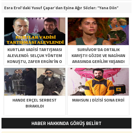
Esra Erol’daki Yusuf Çapar’dan Eşine Ağır Sözler: “Yana Dön”
KURTLAR VADISI TARTIŞMASI
SURVIVOR’DA ORTALIK
ALEVLENDI: SELÇUK YÖNTEM
KARIŞTI! GÖZDE VE NAGIHAN
KONUŞTU, ZAFER ERGIN’IN O
ARASINDA GERILIM YAŞANDI
SÖZLERI YENIDEN GÜNDEM
OLDU!
HANDE ERÇEL SERBEST
MAHSUN J DIZISI SONA ERDI
BIRAKILDI
HABER HAKKINDA GÖRÜŞ BELİRT