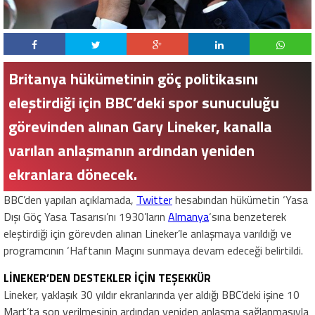
Britanya hükümetinin göç politikasını
eleştirdiği için BBC’deki spor sunuculuğu
görevinden alınan Gary Lineker, kanalla
varılan anlaşmanın ardından yeniden
ekranlara dönecek.
BBC’den yapılan açıklamada,
Twitter
hesabından hükümetin ‘Yasa
Dışı Göç Yasa Tasarısı’nı 1930’ların
Almanya
‘sına benzeterek
eleştirdiği için görevden alınan Lineker’le anlaşmaya varıldığı ve
programcının ‘Haftanın Maçını sunmaya devam edeceği belirtildi.
LİNEKER’DEN DESTEKLER İÇİN TEŞEKKÜR
Lineker, yaklaşık 30 yıldır ekranlarında yer aldığı BBC’deki işine 10
Mart’ta son verilmesinin ardından yeniden anlaşma sağlanmasıyla