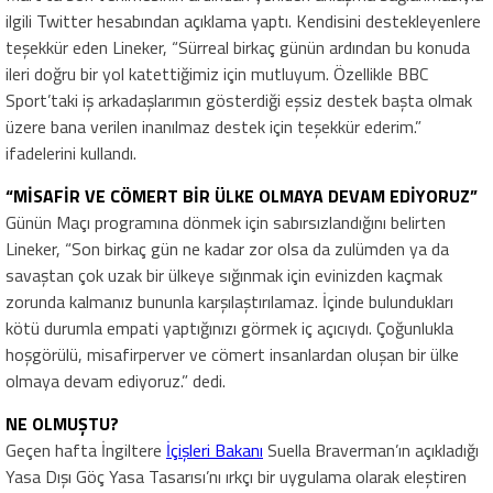
ilgili Twitter hesabından açıklama yaptı. Kendisini destekleyenlere
teşekkür eden Lineker, “Sürreal birkaç günün ardından bu konuda
ileri doğru bir yol katettiğimiz için mutluyum. Özellikle BBC
Sport’taki iş arkadaşlarımın gösterdiği eşsiz destek başta olmak
üzere bana verilen inanılmaz destek için teşekkür ederim.”
ifadelerini kullandı.
“MİSAFİR VE CÖMERT BİR ÜLKE OLMAYA DEVAM EDİYORUZ”
Günün Maçı programına dönmek için sabırsızlandığını belirten
Lineker, “Son birkaç gün ne kadar zor olsa da zulümden ya da
savaştan çok uzak bir ülkeye sığınmak için evinizden kaçmak
zorunda kalmanız bununla karşılaştırılamaz. İçinde bulundukları
kötü durumla empati yaptığınızı görmek iç açıcıydı. Çoğunlukla
hoşgörülü, misafirperver ve cömert insanlardan oluşan bir ülke
olmaya devam ediyoruz.” dedi.
NE OLMUŞTU?
Geçen hafta İngiltere
İçişleri Bakanı
Suella Braverman’ın açıkladığı
Yasa Dışı Göç Yasa Tasarısı’nı ırkçı bir uygulama olarak eleştiren