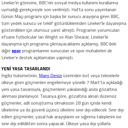
Lineker’in görevine, BBC’nin sosyal medya kullanımı kurallarına
uymadığı gerekçesiyle son verilmişti. Hafta sonu yayımlanan
Günün Maçı programı için başka bir sunucu arayışına giren BBC,
tüm yedek sunucu ve teklif götürdüklerinden Lineker’le dayanışma
gösterdikleri için olumsuz yanıt almıştı. Programın yorumcuları
efsane futbolcular Ian Wright ve Alan Shearar, Lineker’le
dayanışma için programa çıkmayacaklarını açıklamış, BBC’deki
diğer
spor
programlarının sunucuları ve spor muhabirleri de
Lineker’e destek açıklamaları yapmıştı.
YENİ YASA TASARLANDI
İngiliz hükümetinin,
Manş Denizi
üzerinden bot veya teknelerle
ülkeye giren göçmenleri engellemeye yönelik 7 Mart’ta açıkladığı
yeni yasa tasarısıyla, göçmenlerin yakalandığı anda gözaltına
alınması planlanıyor. Tasarıya göre, gözaltına alınan düzensiz
göçmenler, adli soruşturma olmaksızın 28 gün içinde kendi
ülkelerine ya da güvenli üçüncü ülkelere sınır dışı edilecek. Sınır dışı
edilen göçmenler, yasal hak arayışlarını ve sığınma taleplerini ise
sınır dışı edildikten sonra yapacak. Ülkeye yasa dışı yollarla