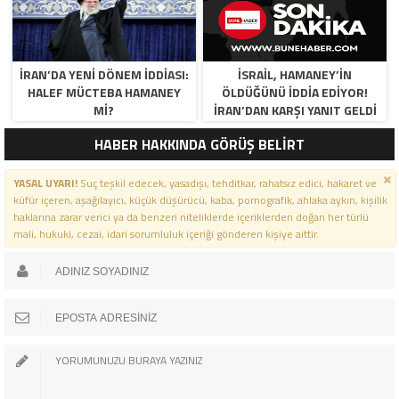
İRAN’DA YENİ DÖNEM İDDİASI:
İSRAIL, HAMANEY’IN
HALEF MÜCTEBA HAMANEY
ÖLDÜĞÜNÜ IDDIA EDIYOR!
Mİ?
İRAN’DAN KARŞI YANIT GELDI
HABER HAKKINDA GÖRÜŞ BELİRT
YASAL UYARI!
Suç teşkil edecek, yasadışı, tehditkar, rahatsız edici, hakaret ve
küfür içeren, aşağılayıcı, küçük düşürücü, kaba, pornografik, ahlaka aykırı, kişilik
haklarına zarar verici ya da benzeri niteliklerde içeriklerden doğan her türlü
mali, hukuki, cezai, idari sorumluluk içeriği gönderen kişiye aittir.