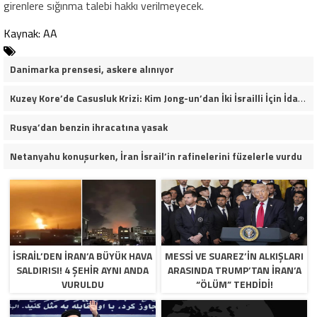
girenlere sığınma talebi hakkı verilmeyecek.
Kaynak: AA
Danimarka prensesi, askere alınıyor
Kuzey Kore’de Casusluk Krizi: Kim Jong-un’dan İki İsrailli İçin İdam Talimatı!
Rusya’dan benzin ihracatına yasak
Netanyahu konuşurken, İran İsrail’in rafinelerini füzelerle vurdu
İSRAIL’DEN İRAN’A BÜYÜK HAVA
MESSI VE SUAREZ’IN ALKIŞLARI
SALDIRISI! 4 ŞEHIR AYNI ANDA
ARASINDA TRUMP’TAN İRAN’A
VURULDU
“ÖLÜM” TEHDIDI!