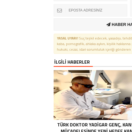
HABER H
YASAL UYARI!
Suç teşkil edecek, yasadışı, tehdit
kaba, pornografik, ahlaka aykırı, kişilik haklarına
hukuki, cezai, idari sorumluluk içeriği gönderen ki
İLGİLİ HABERLER
TÜRK DOKTOR YADIGAR GENÇ, KAN
MÜCADELESINDE YENI HEDEF KA