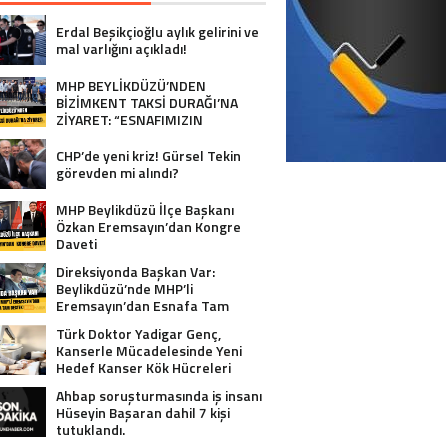
Erdal Beşikçioğlu aylık gelirini ve
mal varlığını açıkladı!
MHP BEYLİKDÜZÜ’NDEN
BİZİMKENT TAKSİ DURAĞI’NA
ZİYARET: “ESNAFIMIZIN
YANINDAYIZ”
CHP’de yeni kriz! Gürsel Tekin
görevden mi alındı?
MHP Beylikdüzü İlçe Başkanı
Özkan Eremsayın’dan Kongre
Daveti
Direksiyonda Başkan Var:
Beylikdüzü’nde MHP’li
Eremsayın’dan Esnafa Tam
Destek!
Türk Doktor Yadigar Genç,
Kanserle Mücadelesinde Yeni
Hedef Kanser Kök Hücreleri
Ahbap soruşturmasında iş insanı
Hüseyin Başaran dahil 7 kişi
tutuklandı.