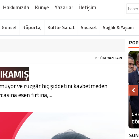
Hakkımızda
Künye
Yazarlar
İletişim
Güncel
Röportaj
Kültür Sanat
Siyaset
Sağlık & Yaşam
POP
TÜM YAZILARI
RIKAMIŞ
örmüyor ve rüzgâr hiç şiddetini kaybetmeden
rcasına esen fırtına,...
A
CHP
ER
GÖ
ER
SON