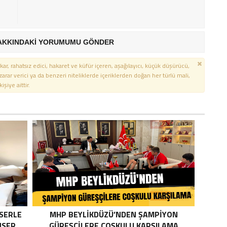
AKKINDAKİ YORUMUMU GÖNDER
kar, rahatsız edici, hakaret ve küfür içeren, aşağılayıcı, küçük düşürücü,
 zarar verici ya da benzeri niteliklerde içeriklerden doğan her türlü mali,
şiye aittir.
SERLE
MHP BEYLIKDÜZÜ’NDEN ŞAMPIYON
NSER
GÜREŞÇILERE COŞKULU KARŞILAMA