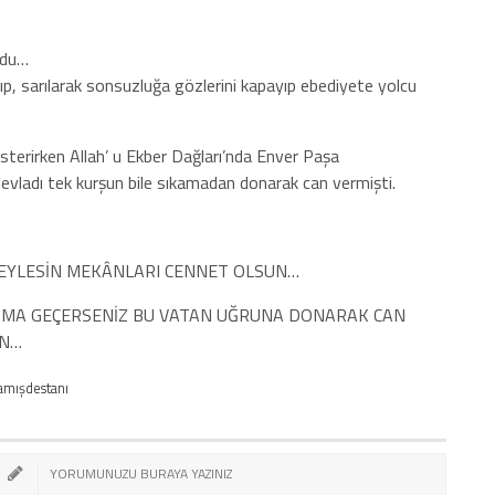
rdu…
kıp, sarılarak sonsuzluğa gözlerini kapayıp ebediyete yolcu
österirken Allah’ u Ekber Dağları’nda Enver Paşa
evladı tek kurşun bile sıkamadan donarak can vermişti.
 EYLESİN MEKÂNLARI CENNET OLSUN…
AMA GEÇERSENİZ BU VATAN UĞRUNA DONARAK CAN
IN…
kamışdestanı