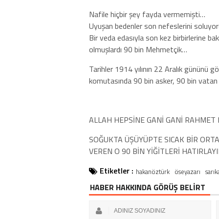
Nafile hiçbir şey fayda vermemişti…
Uyuşan bedenler son nefeslerini soluyo
Bir veda edasıyla son kez birbirlerine ba
olmuşlardı 90 bin Mehmetçik…
Tarihler 1914 yılının 22 Aralık gününü g
komutasında 90 bin asker, 90 bin vatan 
ALLAH HEPSİNE GANİ GANİ RAHMET
SOĞUKTA ÜŞÜYÜPTE SICAK BİR ORT
VEREN O 90 BİN YİĞİTLERİ HATIRLAY
Etiketler :
hakanöztürk
öseyazarı
sarı
HABER HAKKINDA GÖRÜŞ BELİRT