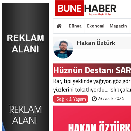
Dünya
Ekonomi
Magazin
Hakan Öztürk
Hüznün Destanı SA
Kar, tipi şeklinde yağıyor, göz g
yüzlerini tokatlıyordu... Islık çala
23 Aralık 2024
Sağlık & Yaşam