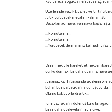
-36 derece soğukta neredeyse ağızdan 
Üzerlerinde yazlık kıyafet ve tir tir titriy
Artık yürüyecek mecalleri kalmamıştı…
Bacakları acımaya, yanmaya başlamıştı.
…Komutanım…
…Komutanım…
…Yürüyecek dermanımız kalmadı, biraz d
Dinlenmek bile hareket etmekten ibarett
Çünkü durmak, bir daha uyanmamaya ge
Amansız kar fırtınasında gözlerini bile aç
buhar, buz parçacıklarına dönüşüyordu…
Ölümü kokluyorlardı artık…
Kimi yapraklarını dökmüş kuru bir ağacın 
biraz daha öteleyebilir miyiz diye..