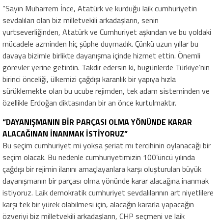
“Sayın Muharrem İnce, Atatürk ve kurduğu laik cumhuriyetin
sevdalıları olan biz milletvekili arkadaşların, senin
yurtseverliğinden, Atatürk ve Cumhuriyet aşkından ve bu yoldaki
mücadele azminden hiç şüphe duymadık. Çünkü uzun yıllar bu
davaya bizimle birlikte dayanışma içinde hizmet ettin. Önemli
görevler yerine getirdin. Takdir edersin ki, bugünlerde Türkiye’nin
birinci önceliği, ülkemizi çağdışı karanlık bir yapıya hızla
sürüklemekte olan bu ucube rejimden, tek adam sisteminden ve
özellikle Erdoğan diktasından bir an önce kurtulmaktır.
“DAYANIŞMANIN BİR PARÇASI OLMA YÖNÜNDE KARAR
ALACAĞINAN İNANMAK İSTİYORUZ”
Bu seçim cumhuriyet mi yoksa şeriat mı tercihinin oylanacağı bir
seçim olacak. Bu nedenle cumhuriyetimizin 100’üncü yılında
çağdışı bir rejimin ilanını amaçlayanlara karşı oluşturulan büyük
dayanışmanın bir parçası olma yönünde karar alacağına inanmak
istiyoruz. Laik demokratik cumhuriyet sevdalılarının art niyetlilere
karşı tek bir yürek olabilmesi için, alacağın kararla yapacağın
özveriyi biz milletvekili arkadaşların, CHP seçmeni ve laik