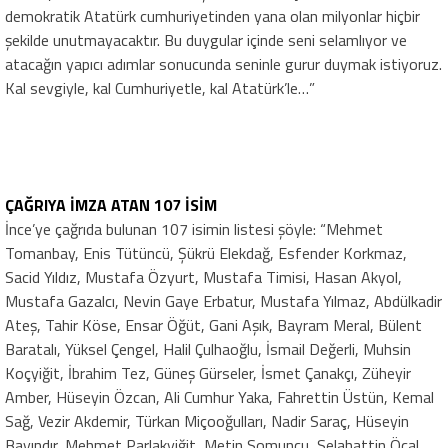
demokratik Atatürk cumhuriyetinden yana olan milyonlar hiçbir
şekilde unutmayacaktır. Bu duygular içinde seni selamlıyor ve
atacağın yapıcı adımlar sonucunda seninle gurur duymak istiyoruz.
Kal sevgiyle, kal Cumhuriyetle, kal Atatürk’le…”
ÇAĞRIYA İMZA ATAN 107 İSİM
İnce’ye çağrıda bulunan 107 isimin listesi şöyle: “Mehmet
Tomanbay, Enis Tütüncü, Şükrü Elekdağ, Esfender Korkmaz,
Sacid Yıldız, Mustafa Özyurt, Mustafa Timisi, Hasan Akyol,
Mustafa Gazalcı, Nevin Gaye Erbatur, Mustafa Yılmaz, Abdülkadir
Ateş, Tahir Köse, Ensar Öğüt, Gani Aşık, Bayram Meral, Bülent
Baratalı, Yüksel Çengel, Halil Çulhaoğlu, İsmail Değerli, Muhsin
Koçyiğit, İbrahim Tez, Güneş Gürseler, İsmet Çanakçı, Züheyir
Amber, Hüseyin Özcan, Ali Cumhur Yaka, Fahrettin Üstün, Kemal
Sağ, Vezir Akdemir, Türkan Miçooğulları, Nadir Saraç, Hüseyin
Bayındır, Mehmet Parlakyiğit, Metin Somuncu, Selahattin Öcal,