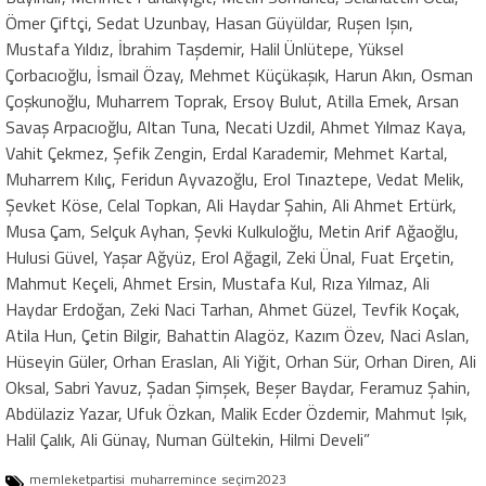
Ömer Çiftçi, Sedat Uzunbay, Hasan Güyüldar, Ruşen Işın,
Mustafa Yıldız, İbrahim Taşdemir, Halil Ünlütepe, Yüksel
Çorbacıoğlu, İsmail Özay, Mehmet Küçükaşık, Harun Akın, Osman
Çoşkunoğlu, Muharrem Toprak, Ersoy Bulut, Atilla Emek, Arsan
Savaş Arpacıoğlu, Altan Tuna, Necati Uzdil, Ahmet Yılmaz Kaya,
Vahit Çekmez, Şefik Zengin, Erdal Karademir, Mehmet Kartal,
Muharrem Kılıç, Feridun Ayvazoğlu, Erol Tınaztepe, Vedat Melik,
Şevket Köse, Celal Topkan, Ali Haydar Şahin, Ali Ahmet Ertürk,
Musa Çam, Selçuk Ayhan, Şevki Kulkuloğlu, Metin Arif Ağaoğlu,
Hulusi Güvel, Yaşar Ağyüz, Erol Ağagil, Zeki Ünal, Fuat Erçetin,
Mahmut Keçeli, Ahmet Ersin, Mustafa Kul, Rıza Yılmaz, Ali
Haydar Erdoğan, Zeki Naci Tarhan, Ahmet Güzel, Tevfik Koçak,
Atila Hun, Çetin Bilgir, Bahattin Alagöz, Kazım Özev, Naci Aslan,
Hüseyin Güler, Orhan Eraslan, Ali Yiğit, Orhan Sür, Orhan Diren, Ali
Oksal, Sabri Yavuz, Şadan Şimşek, Beşer Baydar, Feramuz Şahin,
Abdülaziz Yazar, Ufuk Özkan, Malik Ecder Özdemir, Mahmut Işık,
Halil Çalık, Ali Günay, Numan Gültekin, Hilmi Develi”
memleketpartisi
muharremince
seçim2023