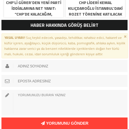
CHP’LI GÜRER’DEN YENI PARTI
CHP LIDERI KEMAL
İDDIALARINA NET YANIT:
KILIÇDAROĞLU İSTANBUL’DAKI
“CHP’DE KALACAĞIM,
ROZET TÖRENINE KATILACAK
YANLIŞLARI DILE GETIRMEYI
HABER HAKKINDA GÖRÜŞ BELİRT
SÜRDÜRECEĞIM”
YASAL UYARI!
Suç teşkil edecek, yasadışı, tehditkar, rahatsız edici, hakaret ve
küfür içeren, aşağılayıcı, küçük düşürücü, kaba, pornografik, ahlaka aykırı, kişilik
haklarına zarar verici ya da benzeri niteliklerde içeriklerden doğan her türlü
mali, hukuki, cezai, idari sorumluluk içeriği gönderen kişiye aittir.
YORUMUNU GÖNDER