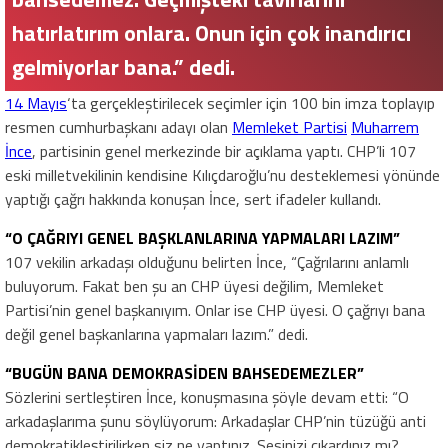
hatırlatırım onlara. Onun için çok inandırıcı
gelmiyorlar bana.” dedi.
14 Mayıs
‘ta gerçekleştirilecek seçimler için 100 bin imza toplayıp
resmen cumhurbaşkanı adayı olan
Memleket Partisi
Muharrem
İnce
, partisinin genel merkezinde bir açıklama yaptı. CHP’li 107
eski milletvekilinin kendisine Kılıçdaroğlu’nu desteklemesi yönünde
yaptığı çağrı hakkında konuşan İnce, sert ifadeler kullandı.
“O ÇAĞRIYI GENEL BAŞKLANLARINA YAPMALARI LAZIM”
107 vekilin arkadaşı olduğunu belirten İnce, “Çağrılarını anlamlı
buluyorum. Fakat ben şu an CHP üyesi değilim, Memleket
Partisi’nin genel başkanıyım. Onlar ise CHP üyesi. O çağrıyı bana
değil genel başkanlarına yapmaları lazım.” dedi.
“BUGÜN BANA DEMOKRASİDEN BAHSEDEMEZLER”
Sözlerini sertleştiren İnce, konuşmasına şöyle devam etti: “O
arkadaşlarıma şunu söylüyorum: Arkadaşlar CHP’nin tüzüğü anti
demokratikleştirilirken siz ne yaptınız. Sesinizi çıkardınız mı?