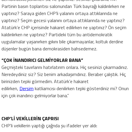
Partinin basın toplantısı salonundan Türk bayrağı kaldırılırken ne
yaptınız? Saraya giden CHP’li yalanını ortaya attıklarında ne
yaptınız? Seçim gecesi yalanını ortaya attıklarında ne yaptınız?
Atatürk’e CHP içerisinde hakaret edilirken ne yaptınız? Ön seçim
kaldırılırken ne yaptınız? Partideki tüm bu antidemokratik
uygulamalar yaşanırken gıkını bile çıkarmayanlar, koltuk derdine
düşenler bugün bana demokrasiden bahsedemez.
“ÇOK İNANDIRICI GELMİYORLAR BANA”
Geçmişteki tavırlarını hatırlatırım onlara. Hiç sesinizi çıkarmadınız.
Neredeydiniz siz? Siz benim arkadaşımdınız. Beraber çalıştık. Hiç
birinizden tepki görmedim. Atatürk’e hakaret
edilirken,
Dersim
katliamcısı denilirken tepki gösterdiniz mi? Onun
için çok inandırıcı gelmiyorlar bana.”
CHP’Lİ VEKİLLERİN ÇAPRISI
CHP’li vekillerin yaptığı çağrıda şu ifadeler yer aldı: