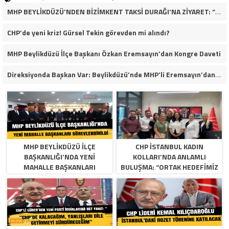
MHP BEYLİKDÜZÜ’NDEN BİZİMKENT TAKSİ DURAĞI’NA ZİYARET: “ESNAFIMIZIN YANINDAYIZ”
CHP’de yeni kriz! Gürsel Tekin görevden mi alındı?
MHP Beylikdüzü İlçe Başkanı Özkan Eremsayın’dan Kongre Daveti
Direksiyonda Başkan Var: Beylikdüzü’nde MHP’li Eremsayın’dan Esnafa Tam Destek!
MHP BEYLIKDÜZÜ İLÇE
CHP İSTANBUL KADIN
BAŞKANLIĞI’NDA YENI
KOLLARI’NDA ANLAMLI
MAHALLE BAŞKANLARI
BULUŞMA: “ORTAK HEDEFIMIZ
GÖREVLENDIRILDI
ADALET VE EŞITLIK”