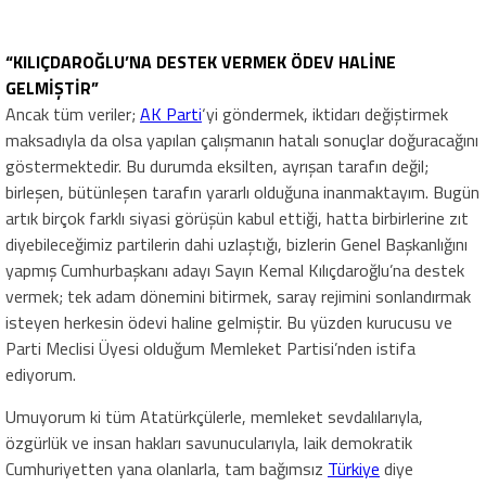
“KILIÇDAROĞLU’NA DESTEK VERMEK ÖDEV HALİNE
GELMİŞTİR”
Ancak tüm veriler;
AK Parti
‘yi göndermek, iktidarı değiştirmek
maksadıyla da olsa yapılan çalışmanın hatalı sonuçlar doğuracağını
göstermektedir. Bu durumda eksilten, ayrışan tarafın değil;
birleşen, bütünleşen tarafın yararlı olduğuna inanmaktayım. Bugün
artık birçok farklı siyasi görüşün kabul ettiği, hatta birbirlerine zıt
diyebileceğimiz partilerin dahi uzlaştığı, bizlerin Genel Başkanlığını
yapmış Cumhurbaşkanı adayı Sayın Kemal Kılıçdaroğlu’na destek
vermek; tek adam dönemini bitirmek, saray rejimini sonlandırmak
isteyen herkesin ödevi haline gelmiştir. Bu yüzden kurucusu ve
Parti Meclisi Üyesi olduğum Memleket Partisi’nden istifa
ediyorum.
Umuyorum ki tüm Atatürkçülerle, memleket sevdalılarıyla,
özgürlük ve insan hakları savunucularıyla, laik demokratik
Cumhuriyetten yana olanlarla, tam bağımsız
Türkiye
diye