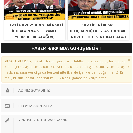
CHP’LI GÜRER’DEN YENI PARTI
CHP LIDERI KEMAL
İDDIALARINA NET YANIT:
KILIÇDAROĞLU İSTANBUL’DAKI
“CHP’DE KALACAĞIM,
ROZET TÖRENINE KATILACAK
YANLIŞLARI DILE GETIRMEYI
HABER HAKKINDA GÖRÜŞ BELİRT
SÜRDÜRECEĞIM”
YASAL UYARI!
Suç teşkil edecek, yasadışı, tehditkar, rahatsız edici, hakaret ve
küfür içeren, aşağılayıcı, küçük düşürücü, kaba, pornografik, ahlaka aykırı, kişilik
haklarına zarar verici ya da benzeri niteliklerde içeriklerden doğan her türlü
mali, hukuki, cezai, idari sorumluluk içeriği gönderen kişiye aittir.