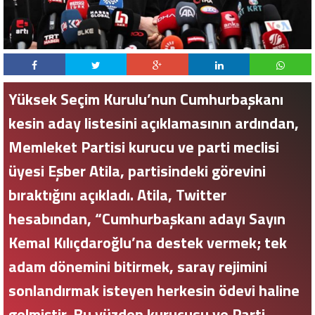
Yüksek Seçim Kurulu’nun Cumhurbaşkanı
kesin aday listesini açıklamasının ardından,
Memleket Partisi kurucu ve parti meclisi
üyesi Eşber Atila, partisindeki görevini
bıraktığını açıkladı. Atila, Twitter
hesabından, “Cumhurbaşkanı adayı Sayın
Kemal Kılıçdaroğlu’na destek vermek; tek
adam dönemini bitirmek, saray rejimini
sonlandırmak isteyen herkesin ödevi haline
gelmiştir. Bu yüzden kurucusu ve Parti