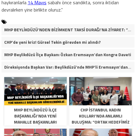
haykıranlarla
14 Mayıs
sabahı önce sandıkta, sonra iktidarı
devralırken yine birlikte oluruz.”
MHP BEYLİKDÜZÜ’NDEN BİZİMKENT TAKSİ DURAĞI’NA ZİYARET: “ESNAFIMIZIN YANINDAYIZ”
CHP’de yeni kriz! Gürsel Tekin görevden mi alındı?
MHP Beylikdüzü İlçe Başkanı Özkan Eremsayın’dan Kongre Daveti
Direksiyonda Başkan Var: Beylikdüzü’nde MHP’li Eremsayın’dan Esnafa Tam Destek!
MHP BEYLIKDÜZÜ İLÇE
CHP İSTANBUL KADIN
BAŞKANLIĞI’NDA YENI
KOLLARI’NDA ANLAMLI
MAHALLE BAŞKANLARI
BULUŞMA: “ORTAK HEDEFIMIZ
GÖREVLENDIRILDI
ADALET VE EŞITLIK”