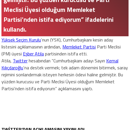
Meclisi Üyesi olduğum Memleket
Partisi’nden istifa ediyorum” ifadelerini
kullandı.
Yüksek Seçim Kurulu
‘nun (YSK), Cumhurbaşkanı kesin aday
listesini açıklamasının ardından,
Memleket Partisi
Parti Meclisi
(PM) üyesi
Eşber Atila
partisinden istifa etti.
Atila,
Twitter
hesabından “Cumhurbaşkanı adayı Sayın
Kemal
Kılıçdaroğlu
‘na destek vermek; tek adam dönemini bitirmek, saray
rejimini sonlandırmak isteyen herkesin ödevi haline gelmiştir. Bu
yüzden kurucusu ve Parti Meclisi Üyesi olduğum Memleket
Partisi’nden istifa ediyorum” açıklamasını yaptı.
TWİTTER’DAN AÇIKLAMASINI YAYINLADI