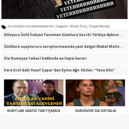
bunehaber sondakikahaberler
magazin
Murat Övüç
Sosyal Medya
Dünyaca Ünlü İtalyan Fenomen Gianluca Vacchi Türkiye Aşkına Geliyor!
Ünlülere uyuşturucu soruşturmasında yeni dalga! Mabel Matiz dahil 14 kişi gözaltına alındı
Ela Rumeysa Cebeci hakkında ev hapsi kararı
Esra Erol’daki Yusuf Çapar’dan Eşine Ağır Sözler: “Yana Dön”
KURTLAR VADISI TARTIŞMASI
SURVIVOR’DA ORTALIK
ALEVLENDI: SELÇUK YÖNTEM
KARIŞTI! GÖZDE VE NAGIHAN
KONUŞTU, ZAFER ERGIN’IN O
ARASINDA GERILIM YAŞANDI
SÖZLERI YENIDEN GÜNDEM