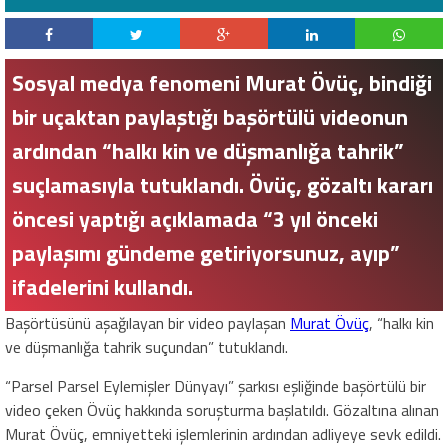
Sosyal medya fenomeni Murat Övüç, bindiği
bir uçaktan paylaştığı başörtülü videonun
ardından “halkı kin ve düşmanlığa tahrik”
suçlamasıyla tutuklandı. Övüç, gözaltı kararı
öncesi yaptığı açıklamada “3 yıl önceki
paylaşımı gündeme getiriyorsunuz, ayıp”
ifadelerini kullandı.
Başörtüsünü aşağılayan bir video paylaşan
Murat Övüç
, “halkı kin
ve düşmanlığa tahrik suçundan” tutuklandı.
“Parsel Parsel Eylemişler Dünyayı” şarkısı eşliğinde başörtülü bir
video çeken Övüç hakkında soruşturma başlatıldı. Gözaltına alınan
Murat Övüç, emniyetteki işlemlerinin ardından adliyeye sevk edildi.