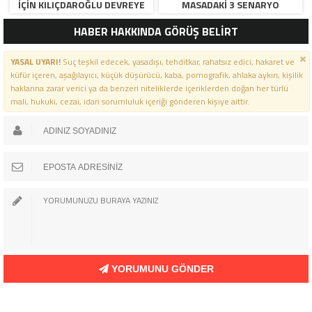
İÇIN KILIÇDAROĞLU DEVREYE
MASADAKI 3 SENARYO
GIRDI!
HABER HAKKINDA GÖRÜŞ BELİRT
YASAL UYARI!
Suç teşkil edecek, yasadışı, tehditkar, rahatsız edici, hakaret ve
küfür içeren, aşağılayıcı, küçük düşürücü, kaba, pornografik, ahlaka aykırı, kişilik
haklarına zarar verici ya da benzeri niteliklerde içeriklerden doğan her türlü
mali, hukuki, cezai, idari sorumluluk içeriği gönderen kişiye aittir.
YORUMUNU GÖNDER