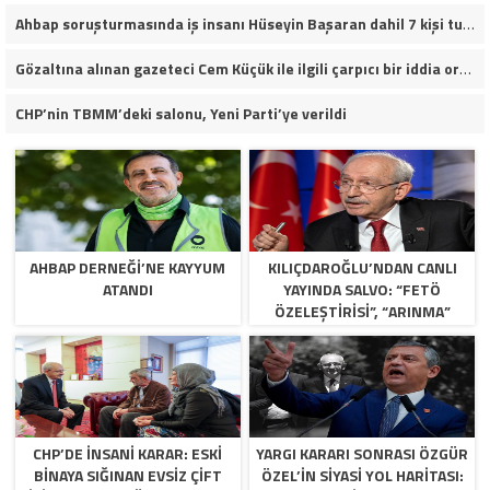
Ahbap soruşturmasında iş insanı Hüseyin Başaran dahil 7 kişi tutuklandı.
Gözaltına alınan gazeteci Cem Küçük ile ilgili çarpıcı bir iddia ortaya atıldı.
CHP’nin TBMM’deki salonu, Yeni Parti’ye verildi
AHBAP DERNEĞI’NE KAYYUM
KILIÇDAROĞLU’NDAN CANLI
ATANDI
YAYINDA SALVO: “FETÖ
ÖZELEŞTIRISI”, “ARINMA”
RESTI VE KURULTAY TAKVIMI!
CHP’DE İNSANI KARAR: ESKI
YARGI KARARI SONRASI ÖZGÜR
BINAYA SIĞINAN EVSIZ ÇIFT
ÖZEL’IN SIYASI YOL HARITASI: