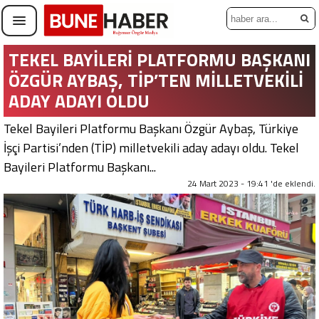
TEKEL BAYİLERİ PLATFORMU BAŞKANI
ÖZGÜR AYBAŞ, TİP’TEN MİLLETVEKİLİ
ADAY ADAYI OLDU
Tekel Bayileri Platformu Başkanı Özgür Aybaş, Türkiye
İşçi Partisi’nden (TİP) milletvekili aday adayı oldu. Tekel
Bayileri Platformu Başkanı...
24 Mart 2023 - 19:41 'de eklendi.