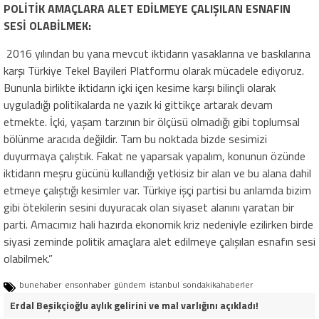
POLİTİK AMAÇLARA ALET EDİLMEYE ÇALIŞILAN ESNAFIN
SESİ OLABİLMEK:
2016 yılından bu yana mevcut iktidarın yasaklarına ve baskılarına
karşı Türkiye Tekel Bayileri Platformu olarak mücadele ediyoruz.
Bununla birlikte iktidarın içki içen kesime karşı bilinçli olarak
uyguladığı politikalarda ne yazık ki gittikçe artarak devam
etmekte. İçki, yaşam tarzının bir ölçüsü olmadığı gibi toplumsal
bölünme aracıda değildir. Tam bu noktada bizde sesimizi
duyurmaya çalıştık. Fakat ne yaparsak yapalım, konunun özünde
iktidarın meşru gücünü kullandığı yetkisiz bir alan ve bu alana dahil
etmeye çalıştığı kesimler var. Türkiye işçi partisi bu anlamda bizim
gibi ötekilerin sesini duyuracak olan siyaset alanını yaratan bir
parti. Amacımız hali hazırda ekonomik kriz nedeniyle ezilirken birde
siyasi zeminde politik amaçlara alet edilmeye çalışılan esnafın sesi
olabilmek.”
bunehaber
ensonhaber
gündem
istanbul
sondakikahaberler
Erdal Beşikçioğlu aylık gelirini ve mal varlığını açıkladı!