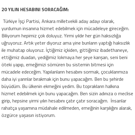
20 YILIN HESABINI SORACAĞIM:
Türkiye İşçi Partisi, Ankara milletvekili aday adayı olarak,
yurdumun insanına hizmet edebilmek için mücadeleye gireceğim.
Biliyorum hepimiz çok doluyuz. Yirmi yıldır her gün haksızlığa
uğruyoruz. Artık yeter diyoruz ama yine bunların yaptığı haksızlık
ile muhatap oluyoruz. İçtiğimiz içkiden, gittiğimiz ibadethaneye,
ettiğimiz duadan, yediğimiz lokmaya her şeye karışan, seni beni
öteki yapıp, emeğimizi sömüren bu sistemin bitmesi için
mücadele edeceğim. Yapılanların hesabını sormak, çocuklarımıza
daha iyi yarınlar bırakmak için bunu yapacağım. Ben bu şehirde
büyüdüm. Bu ülkenin ekmeğini yedim. Bu toprakların halkına
hizmet edebilmek için bunu yapacağım. Ben sizin adınıza o meclise
girip, hepsine yirmi yılın hesabını çatır çatır soracağım. İnsanlar
rahatça yaşamına müdahale edilmeden, emeğinin karşılığını alarak,
özgürce yaşasın istiyorum.