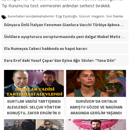
Tıp Kurumu’na test vermesinin ardından serbest bırakıldı.
bunehaber sondakikahaberler
Ezgi Eyüboğlu
Güncel
magazin
Son Dakika
Dünyaca Ünlü İtalyan Fenomen Gianluca Vacchi Türkiye Aşkına Geliyor!
Ünlülere uyuşturucu soruşturmasında yeni dalga! Mabel Matiz dahil 14 kişi gözaltına alındı
Ela Rumeysa Cebeci hakkında ev hapsi kararı
Esra Erol’daki Yusuf Çapar’dan Eşine Ağır Sözler: “Yana Dön”
KURTLAR VADISI TARTIŞMASI
SURVIVOR’DA ORTALIK
ALEVLENDI: SELÇUK YÖNTEM
KARIŞTI! GÖZDE VE NAGIHAN
KONUŞTU, ZAFER ERGIN’IN O
ARASINDA GERILIM YAŞANDI
SÖZLERI YENIDEN GÜNDEM
OLDU!