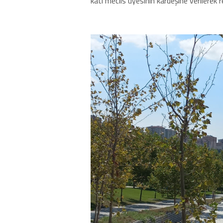
katı meclis üyesinin kardeşine verilerek r