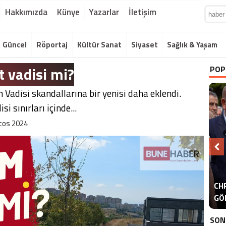
Hakkımızda
Künye
Yazarlar
İletişim
Güncel
Röportaj
Kültür Sanat
Siyaset
Sağlık & Yaşam
t vadisi mi?
POP
Vadisi skandallarına bir yenisi daha eklendi.
 sınırları içinde...
tos 2024
A
CHP
ER
GÖ
ER
SON