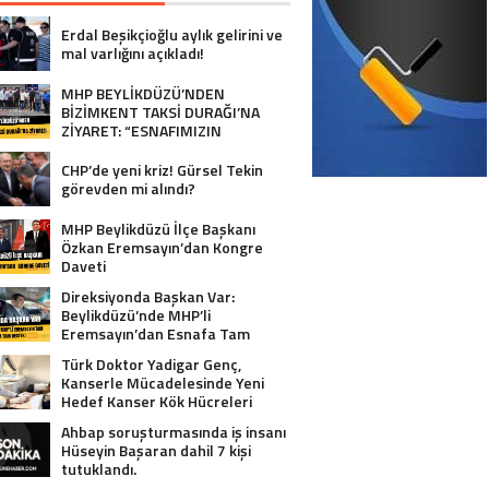
Erdal Beşikçioğlu aylık gelirini ve
mal varlığını açıkladı!
MHP BEYLİKDÜZÜ’NDEN
BİZİMKENT TAKSİ DURAĞI’NA
ZİYARET: “ESNAFIMIZIN
YANINDAYIZ”
CHP’de yeni kriz! Gürsel Tekin
görevden mi alındı?
MHP Beylikdüzü İlçe Başkanı
Özkan Eremsayın’dan Kongre
Daveti
Direksiyonda Başkan Var:
Beylikdüzü’nde MHP’li
Eremsayın’dan Esnafa Tam
Destek!
Türk Doktor Yadigar Genç,
Kanserle Mücadelesinde Yeni
Hedef Kanser Kök Hücreleri
Ahbap soruşturmasında iş insanı
Hüseyin Başaran dahil 7 kişi
tutuklandı.