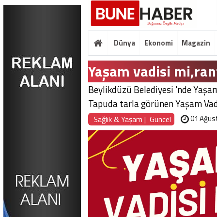
Dünya
Ekonomi
Magazin
Yaşam vadisi mi,ran
Beylikdüzü Belediyesi 'nde Yaşam 
Tapuda tarla görünen Yaşam Vadisi
01 Ağus
Sağlık & Yaşam
|
Güncel