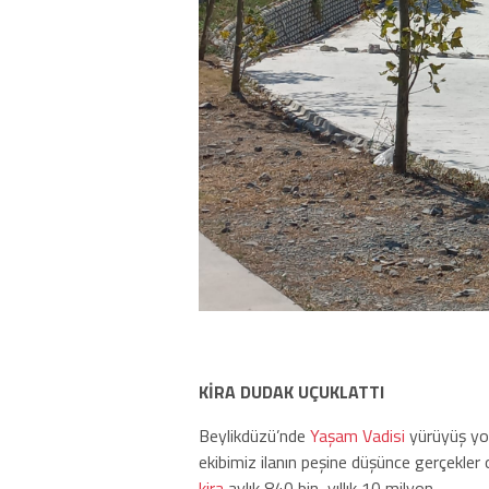
KİRA DUDAK UÇUKLATTI
Beylikdüzü’nde
Yaşam Vadisi
yürüyüş yolu
ekibimiz ilanın peşine düşünce gerçekler o
kira
aylık 840 bin, yıllık 10 milyon.