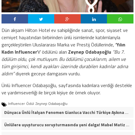
Dün akşam Hilton Hotel ev sahipliğinde sanat, spor, siyaset ve
cemiyet hayatından birbirinden ünlü isimlerinde katılımlarıyla
gerçekleştirilen Uluslararası Marka ve Prestij Ödüllerinde,
‘Yılın
Kadın Influencer’ı’
ödülünü alan
Zeynep Odabaşoğlu
“Bu 7.
ödülüm oldu, çok mutluyum. Bu ödülümü
çocuklarım, ailem ve
tüm girişimci, kendi ayakları üzerinde durabilen kadınlar adına
aldım”
diyerek geceye damgasını vurdu.
Ünlü Influencer Odabaşoğlu, sayfasında kadınlara verdiği destekle
ve yardımseverliği ile birçok kişiye de örnek oluyor.
Influencer
Ödül
Zeynep Odabaşoğlu
Dünyaca Ünlü İtalyan Fenomen Gianluca Vacchi Türkiye Aşkına Geliyor!
Ünlülere uyuşturucu soruşturmasında yeni dalga! Mabel Matiz dahil 14 kişi gözaltına alındı