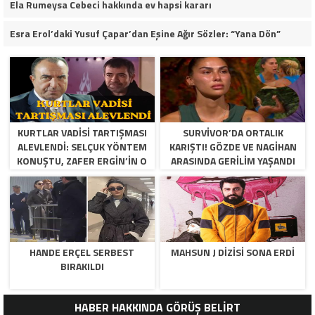
Ela Rumeysa Cebeci hakkında ev hapsi kararı
Esra Erol’daki Yusuf Çapar’dan Eşine Ağır Sözler: “Yana Dön”
KURTLAR VADISI TARTIŞMASI
SURVIVOR’DA ORTALIK
ALEVLENDI: SELÇUK YÖNTEM
KARIŞTI! GÖZDE VE NAGIHAN
KONUŞTU, ZAFER ERGIN’IN O
ARASINDA GERILIM YAŞANDI
SÖZLERI YENIDEN GÜNDEM
OLDU!
HANDE ERÇEL SERBEST
MAHSUN J DIZISI SONA ERDI
BIRAKILDI
HABER HAKKINDA GÖRÜŞ BELİRT