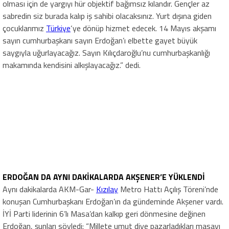
olması için de yargıyı hür objektif bağımsız kılandır. Gençler az
sabredin siz burada kalıp iş sahibi olacaksınız. Yurt dışına giden
çocuklarımız
Türkiye
‘ye dönüp hizmet edecek. 14 Mayıs akşamı
sayın cumhurbaşkanı sayın Erdoğan’ı elbette gayet büyük
saygıyla uğurlayacağız. Sayın Kılıçdaroğlu’nu cumhurbaşkanlığı
makamında kendisini alkışlayacağız.” dedi.
ERDOĞAN DA AYNI DAKİKALARDA AKŞENER’E YÜKLENDİ
Aynı dakikalarda AKM-Gar-
Kızılay
Metro Hattı Açılış Töreni’nde
konuşan Cumhurbaşkanı Erdoğan’ın da gündeminde Akşener vardı.
İYİ Parti liderinin 6’lı Masa’dan kalkıp geri dönmesine değinen
Erdoğan, şunları söyledi: “Millete umut diye pazarladıkları masayı