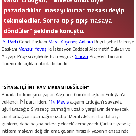
pazarladıkları masayı kumar masası deyip
tekmelediler. Sonra tıpış tıpış masaya
döndüler” şeklinde konuştu.
İYİ Parti
Genel Başkanı
Meral Akşener
,
Ankara
Büyükşehir Belediye
Başkanı
Mansur Yavaş
ile İstasyon Caddesi Alternatif Bulvarı ve
Altyapı Projesi Açılışı ile Etimesgut-
Sincan
Projeleri Tanıtım
Töreni’nde açıklamalarda bulundu.
“SİYASETÇİ İNTİKAM MAKAMI DEĞİLDİR”
Burada bir konuşma yapan Akşener, Cumhurbaşkanı Erdoğan’a
yüklendi. İYİ parti lideri, “
14 Mayıs
akşamı Erdoğan’ı saygıyla
uğurlayacağız. Siyasetçi parmağını uzatıp yargılayın demeyecek.
Cumhurbaşkanı parmağını uzatıp ‘Meral Akşener bu daha iyi
günlerin, daha başına nelere gelecek’ demeyecek. Çünkü siyasetçi
intikam makamı değildir; ama çalanın hırsızlık yapanın ensesinde