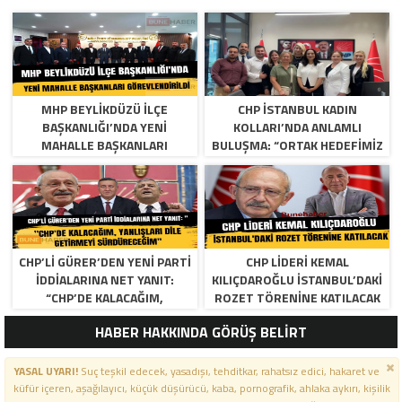
MHP BEYLIKDÜZÜ İLÇE
CHP İSTANBUL KADIN
BAŞKANLIĞI’NDA YENI
KOLLARI’NDA ANLAMLI
MAHALLE BAŞKANLARI
BULUŞMA: “ORTAK HEDEFIMIZ
GÖREVLENDIRILDI
ADALET VE EŞITLIK”
CHP’LI GÜRER’DEN YENI PARTI
CHP LIDERI KEMAL
İDDIALARINA NET YANIT:
KILIÇDAROĞLU İSTANBUL’DAKI
“CHP’DE KALACAĞIM,
ROZET TÖRENINE KATILACAK
YANLIŞLARI DILE GETIRMEYI
HABER HAKKINDA GÖRÜŞ BELİRT
SÜRDÜRECEĞIM”
YASAL UYARI!
Suç teşkil edecek, yasadışı, tehditkar, rahatsız edici, hakaret ve
küfür içeren, aşağılayıcı, küçük düşürücü, kaba, pornografik, ahlaka aykırı, kişilik