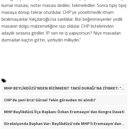
kumar masası, noter masası dediler, tekmelediler. Sonra tıpış tıpış
masaya dönüp tekrar oturdular. CHP’ye yöneltmedik itham
bırakmayanlar Kılıçdaroğlu’na sarıldılar. Bizi beğenmeyenler yedili
masanın dolgu malzemeliğine razı oldular. CHP listelerinden
adaylık sırasına girdiler. İP sen ne iş yapıyorsun? Niye masadan
durmadan kaçtın gittin, yerliydin milliydin.”
MHP BEYLİKDÜZÜ’NDEN BİZİMKENT TAKSİ DURAĞI’NA ZİYARET: “ESNAFIMIZIN YANINDAYIZ”
CHP’de yeni kriz! Gürsel Tekin görevden mi alındı?
MHP Beylikdüzü İlçe Başkanı Özkan Eremsayın’dan Kongre Daveti
Direksiyonda Başkan Var: Beylikdüzü’nde MHP’li Eremsayın’dan Esnafa Tam Destek!