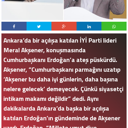
Ankara’da bir açılışa katılan İYİ Parti lideri
Meral Akşener, konuşmasında
Cumhurbaşkanı Erdoğan’a ateş püskürdü.
Akşener, “Cumhurbaşkanı parmağını uzatıp
‘Akşener bu daha iyi günlerin, daha başına
nelere gelecek’ demeyecek. Çünkü siyasetçi
intikam makamı değildir” dedi. Aynı
dakikalarda Ankara’da başka bir açılışa
katılan Erdoğan’ın gündeminde de Akşener
vardı. Erdoğan, “Millete umut diye