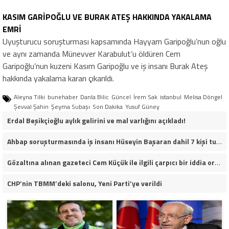
KASIM GARİPOĞLU VE BURAK ATEŞ HAKKINDA YAKALAMA
EMRİ
Uyuşturucu soruşturması kapsamında Hayyam Garipoğlu’nun oğlu
ve aynı zamanda Münevver Karabulut’u öldüren Cem
Garipoğlu’nun kuzeni Kasım Garipoğlu ve iş insanı Burak Ateş
hakkında yakalama kararı çıkarıldı.
Aleyna Tilki
bunehaber
Danla Bilic
Güncel
İrem Sak
istanbul
Melisa Döngel
Şevval Şahin
Şeyma Subaşı
Son Dakika
Yusuf Güney
Erdal Beşikçioğlu aylık gelirini ve mal varlığını açıkladı!
Ahbap soruşturmasında iş insanı Hüseyin Başaran dahil 7 kişi tutuklandı.
Gözaltına alınan gazeteci Cem Küçük ile ilgili çarpıcı bir iddia ortaya atıldı.
CHP’nin TBMM’deki salonu, Yeni Parti’ye verildi