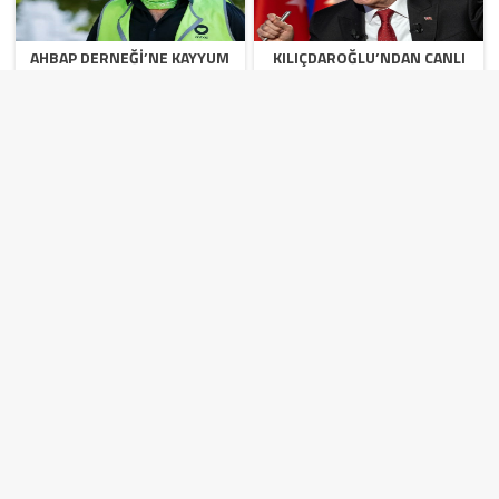
AHBAP DERNEĞI’NE KAYYUM
KILIÇDAROĞLU’NDAN CANLI
ATANDI
YAYINDA SALVO: “FETÖ
ÖZELEŞTIRISI”, “ARINMA”
RESTI VE KURULTAY TAKVIMI!
CHP’DE İNSANI KARAR: ESKI
YARGI KARARI SONRASI ÖZGÜR
BINAYA SIĞINAN EVSIZ ÇIFT
ÖZEL’IN SIYASI YOL HARITASI:
İÇIN KILIÇDAROĞLU DEVREYE
MASADAKI 3 SENARYO
GIRDI!
HABER HAKKINDA GÖRÜŞ BELİRT
YASAL UYARI!
Suç teşkil edecek, yasadışı, tehditkar, rahatsız edici, hakaret ve
küfür içeren, aşağılayıcı, küçük düşürücü, kaba, pornografik, ahlaka aykırı, kişilik
haklarına zarar verici ya da benzeri niteliklerde içeriklerden doğan her türlü
mali, hukuki, cezai, idari sorumluluk içeriği gönderen kişiye aittir.