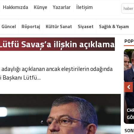
Hakkımızda
Künye
Yazarlar
İletişim
Güncel
Röportaj
Kültür Sanat
Siyaset
Sağlık & Yaşam
 Lütfü Savaş’a ilişkin açıklama
POP
 adaylığı açıklanan ancak eleştirilerin odağında
 Başkanı Lütfü...
A
CHP
ER
GÖ
ER
SON