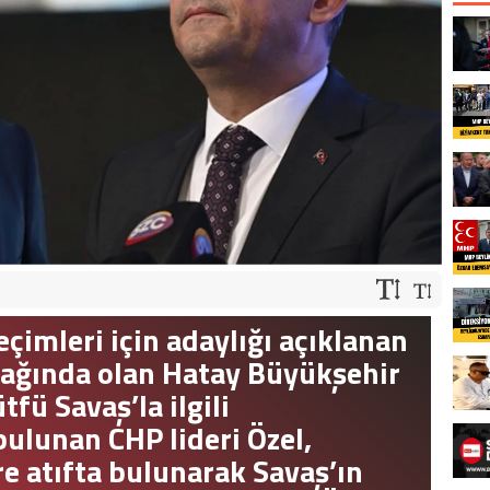
çimleri için adaylığı açıklanan
odağında olan Hatay Büyükşehir
fü Savaş’la ilgili
ulunan CHP lideri Özel,
re atıfta bulunarak Savaş’ın