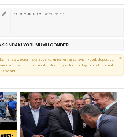
AKKINDAKİ YORUMUMU GÖNDER
kar, rahatsız edici, hakaret ve küfür içeren, aşağılayıcı, küçük düşürücü,
 zarar verici ya da benzeri niteliklerde içeriklerden doğan her türlü mali,
şiye aittir.