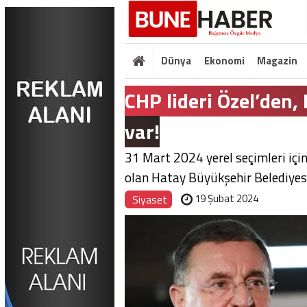
Dünya
Ekonomi
Magazin
CHP lideri Özel’den,
var!
31 Mart 2024 yerel seçimleri için
olan Hatay Büyükşehir Belediyesi
19 Şubat 2024
Siyaset