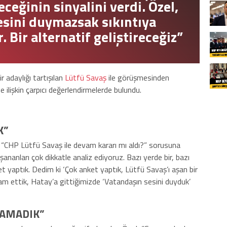
eceğinin sinyalini verdi. Özel,
esini duymazsak sıkıntıya
. Bir alternatif geliştireceğiz”
ir adaylığı tartışılan
Lütfü Savaş
ile görüşmesinden
e ilişkin çarpıcı değerlendirmelerde bulundu.
K”
“CHP Lütfü Savaş ile devam kararı mı aldı?” sorusuna
şananları çok dikkatle analiz ediyoruz. Bazı yerde bir, bazı
et yaptık. Dedim ki ‘Çok anket yaptık, Lütfü Savaş’ı aşan bir
vam ettik, Hatay’a gittiğimizde ‘Vatandaşın sesini duyduk’
ŞAMADIK”