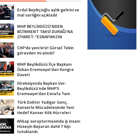
Erdal Beşikçioğlu aylık gelirini ve
mal varlığını açıkladı!
MHP BEYLİKDÜZÜ’NDEN
BİZİMKENT TAKSİ DURAĞI’NA
ZİYARET: “ESNAFIMIZIN
YANINDAYIZ”
CHP’de yeni kriz! Gürsel Tekin
görevden mi alındı?
MHP Beylikdüzü İlçe Başkanı
Özkan Eremsayın’dan Kongre
Daveti
Direksiyonda Başkan Var:
Beylikdüzü’nde MHP’li
Eremsayın’dan Esnafa Tam
Destek!
Türk Doktor Yadigar Genç,
Kanserle Mücadelesinde Yeni
Hedef Kanser Kök Hücreleri
Ahbap soruşturmasında iş insanı
Hüseyin Başaran dahil 7 kişi
tutuklandı.