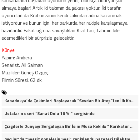
kahkahalarla başlayan oyunların yerini, oldukça ciddi yarışlar
almaya başlar! Artık iki takımın da şakası yoktur. İki tarafın
oyuncuları da Kral unvanını kendi takımları adına kazanmak
istiyordur ve bunun için, her parkurda her rakiple karşılaşmaya
hazırlardır. Fakat uğruna savaştıkları Kral Tacı, tahmin bile
edemedikleri bir sürprizle gelecektir.
Künye
Yapım: Anibera
Senarist: Ali Salman
Müzikler: Güneş Özgeç
Filmin Süresi: 62 dk.
Kapadokya’da Çekimleri Başlayacak “Sevdan Bir Ateş”ten İlk Kareler!
Ustaların eseri “Sanat Dolu 16 Yıl” sergisinde
​Çizgilerle Dünyayı Sorgulayan Bir İsim Musa Keklik: ” Karikatür Muhaliftir, Ezilenden Yana Bir Aydınlık Eylemdir”
Avcılar’da “Sessiz Annelerin Sesi” Yankılandı: Gazeteci Dilek Bozkurt’tan İlham Veren Konuşma