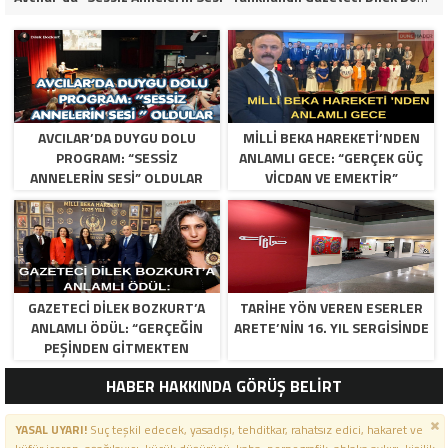
​AVCILAR’DA DUYGU DOLU
MILLI BEKA HAREKETI’NDEN
PROGRAM: “SESSIZ
ANLAMLI GECE: “GERÇEK GÜÇ
ANNELERIN SESI” OLDULAR
VICDAN VE EMEKTIR”
GAZETECI DILEK BOZKURT’A
TARIHE YÖN VEREN ESERLER
ANLAMLI ÖDÜL: “GERÇEĞIN
ARETE’NIN 16. YIL SERGISINDE
PEŞINDEN GITMEKTEN
VAZGEÇMEDIM”
HABER HAKKINDA GÖRÜŞ BELİRT
YASAL UYARI!
Suç teşkil edecek, yasadışı, tehditkar, rahatsız edici, hakaret ve