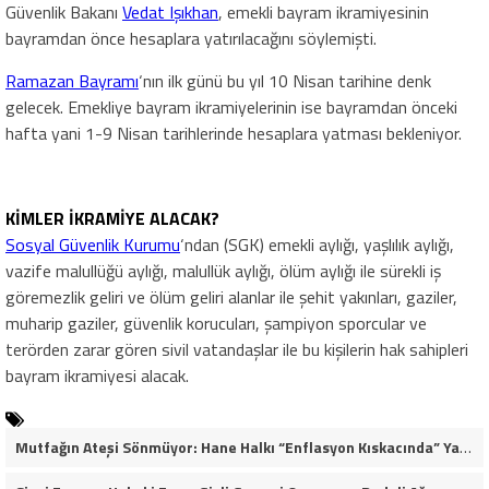
Güvenlik Bakanı
Vedat Işıkhan
, emekli bayram ikramiyesinin
bayramdan önce hesaplara yatırılacağını söylemişti.
Ramazan Bayramı
‘nın ilk günü bu yıl 10 Nisan tarihine denk
gelecek. Emekliye bayram ikramiyelerinin ise bayramdan önceki
hafta yani 1-9 Nisan tarihlerinde hesaplara yatması bekleniyor.
KİMLER İKRAMİYE ALACAK?
Sosyal Güvenlik Kurumu
‘ndan (SGK) emekli aylığı, yaşlılık aylığı,
vazife malullüğü aylığı, malullük aylığı, ölüm aylığı ile sürekli iş
göremezlik geliri ve ölüm geliri alanlar ile şehit yakınları, gaziler,
muharip gaziler, güvenlik korucuları, şampiyon sporcular ve
terörden zarar gören sivil vatandaşlar ile bu kişilerin hak sahipleri
bayram ikramiyesi alacak.
Mutfağın Ateşi Sönmüyor: Hane Halkı “Enflasyon Kıskacında” Yaşam Mücadelesi Veriyor