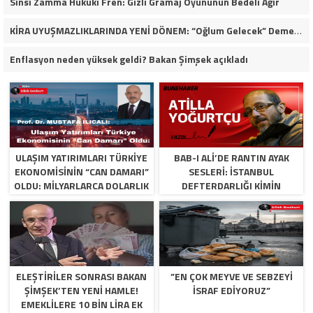
Sinsi Zamma Hukuki Fren: Gizli Gramaj Oyununun Bedeli Ağır
KİRA UYUŞMAZLIKLARINDA YENİ DÖNEM: “Oğlum Gelecek” Demek Tahliye İçin Yeterli mi?
Enflasyon neden yüksek geldi? Bakan Şimşek açıkladı
​ULAŞIM YATIRIMLARI TÜRKIYE
BAB-I ALI’DE RANTIN AYAK
EKONOMISININ “CAN DAMARI”
SESLERI: İSTANBUL
OLDU: MILYARLARCA DOLARLIK
DEFTERDARLIĞI KIMIN
TASARRUF VE DEV KATMA
KASASINA GIDIYOR?
DEĞER
ELEŞTIRILER SONRASI BAKAN
​”EN ÇOK MEYVE VE SEBZEYI
ŞIMŞEK’TEN YENI HAMLE!
İSRAF EDIYORUZ”
EMEKLILERE 10 BIN LIRA EK