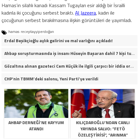
Hamas’ın silahlı kanadı Kassam Tugayları esir aldığı bir İsrailli
kadınla iki çocuğunu serbest bıraktı.
Al Jazeera
, kadın ile
çocuğunun serbest bırakılmasına ilişkin görüntüleri de yayımladı.
hamas
receptayyiperdoğan
Erdal Beşikçioğlu aylık gelirini ve mal varlığını açıkladı!
Ahbap soruşturmasında iş insanı Hüseyin Başaran dahil 7 kişi tutuklandı.
Gözaltına alınan gazeteci Cem Küçük ile ilgili çarpıcı bir iddia ortaya atıldı.
CHP’nin TBMM’deki salonu, Yeni Parti’ye verildi
AHBAP DERNEĞI’NE KAYYUM
KILIÇDAROĞLU’NDAN CANLI
ATANDI
YAYINDA SALVO: “FETÖ
ÖZELEŞTIRISI”, “ARINMA”