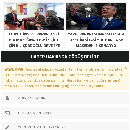
RESTI VE KURULTAY TAKVIMI!
CHP’DE İNSANI KARAR: ESKI
YARGI KARARI SONRASI ÖZGÜR
BINAYA SIĞINAN EVSIZ ÇIFT
ÖZEL’IN SIYASI YOL HARITASI:
İÇIN KILIÇDAROĞLU DEVREYE
MASADAKI 3 SENARYO
GIRDI!
HABER HAKKINDA GÖRÜŞ BELİRT
YASAL UYARI!
Suç teşkil edecek, yasadışı, tehditkar, rahatsız edici, hakaret ve
küfür içeren, aşağılayıcı, küçük düşürücü, kaba, pornografik, ahlaka aykırı, kişilik
haklarına zarar verici ya da benzeri niteliklerde içeriklerden doğan her türlü
mali, hukuki, cezai, idari sorumluluk içeriği gönderen kişiye aittir.