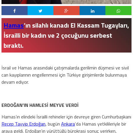
Hamas
‘ın silahlı kanadı El Kassam Tugayları,
İsrailli bir kadın ve 2 çocuğunu serbest
bıraktı.
İsrail ve Hamas arasındaki çatışmalarda gerilimin düşmesi ve sivil
can kayıplarının engellenmesi için Türkiye girişimlerde bulunmaya
devam ediyor.
ERDOĞAN’IN HAMLESİ MEYVE VERDİ
Hamas’ın elindeki İsrailli rehineler için devreye giren Cumhurbaşkanı
Recep Tayyip Erdoğan
, bugün
Ankara
‘da Hamas yetkilileriyle bir
araya geldi. Erdoğan’ın yürüttüğü bürokrasi sonuç verirken,