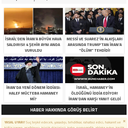
İSRAIL’DEN İRAN’A BÜYÜK HAVA
MESSI VE SUAREZ’IN ALKIŞLARI
SALDIRISI! 4 ŞEHIR AYNI ANDA
ARASINDA TRUMP’TAN İRAN’A
VURULDU
“ÖLÜM” TEHDIDI!
İRAN’DA YENİ DÖNEM İDDİASI:
İSRAIL, HAMANEY’IN
HALEF MÜCTEBA HAMANEY
ÖLDÜĞÜNÜ IDDIA EDIYOR!
Mİ?
İRAN’DAN KARŞI YANIT GELDI
HABER HAKKINDA GÖRÜŞ BELİRT
YASAL UYARI!
Suç teşkil edecek, yasadışı, tehditkar, rahatsız edici, hakaret ve
küfür içeren, aşağılayıcı, küçük düşürücü, kaba, pornografik, ahlaka aykırı, kişilik