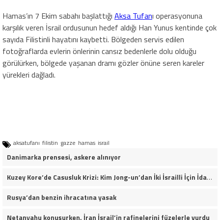
Hamas’ın 7 Ekim sabahı başlattığı
Aksa Tufan
ı operasyonuna
karşılık veren İsrail ordusunun hedef aldığı Han Yunus kentinde çok
sayıda Filistinli hayatını kaybetti. Bölgeden servis edilen
fotoğraflarda evlerin önlerinin cansız bedenlerle dolu olduğu
görülürken, bölgede yaşanan dramı gözler önüne seren kareler
yürekleri dağladı.
aksatufanı
filistin
gazze
hamas
israil
Danimarka prensesi, askere alınıyor
Kuzey Kore’de Casusluk Krizi: Kim Jong-un’dan İki İsrailli İçin İdam Talimatı!
Rusya’dan benzin ihracatına yasak
Netanyahu konuşurken, İran İsrail’in rafinelerini füzelerle vurdu