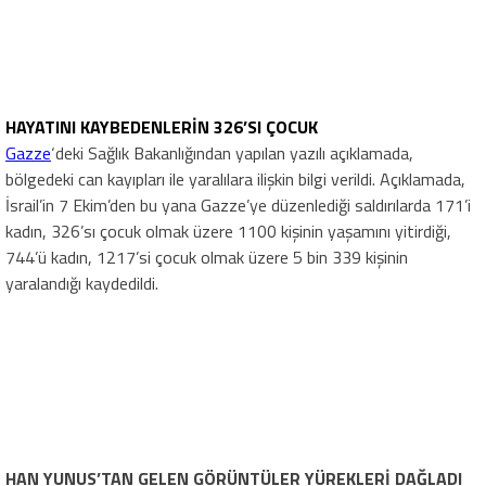
HAYATINI KAYBEDENLERİN 326’SI ÇOCUK
Gazze
‘deki Sağlık Bakanlığından yapılan yazılı açıklamada,
bölgedeki can kayıpları ile yaralılara ilişkin bilgi verildi. Açıklamada,
İsrail’in 7 Ekim’den bu yana Gazze’ye düzenlediği saldırılarda 171’i
kadın, 326’sı çocuk olmak üzere 1100 kişinin yaşamını yitirdiği,
744’ü kadın, 1217’si çocuk olmak üzere 5 bin 339 kişinin
yaralandığı kaydedildi.
HAN YUNUS’TAN GELEN GÖRÜNTÜLER YÜREKLERİ DAĞLADI