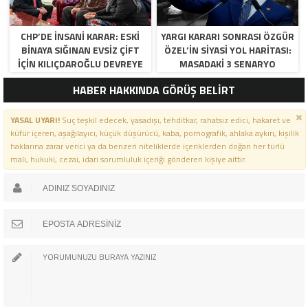
CHP’DE İNSANI KARAR: ESKI
YARGI KARARI SONRASI ÖZGÜR
BINAYA SIĞINAN EVSIZ ÇIFT
ÖZEL’IN SIYASI YOL HARITASI:
İÇIN KILIÇDAROĞLU DEVREYE
MASADAKI 3 SENARYO
GIRDI!
HABER HAKKINDA GÖRÜŞ BELİRT
YASAL UYARI!
Suç teşkil edecek, yasadışı, tehditkar, rahatsız edici, hakaret ve
küfür içeren, aşağılayıcı, küçük düşürücü, kaba, pornografik, ahlaka aykırı, kişilik
haklarına zarar verici ya da benzeri niteliklerde içeriklerden doğan her türlü
mali, hukuki, cezai, idari sorumluluk içeriği gönderen kişiye aittir.