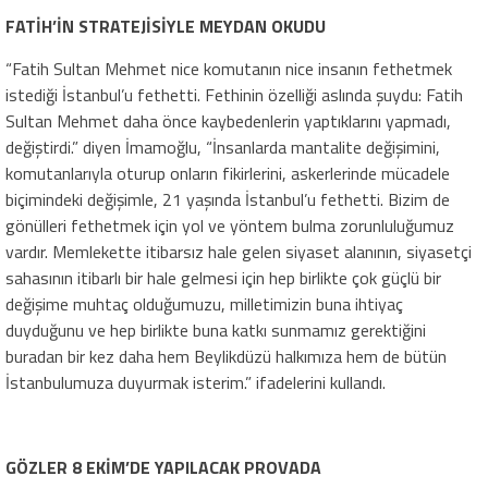
FATİH’İN STRATEJİSİYLE MEYDAN OKUDU
“Fatih Sultan Mehmet nice komutanın nice insanın fethetmek
istediği İstanbul’u fethetti. Fethinin özelliği aslında şuydu: Fatih
Sultan Mehmet daha önce kaybedenlerin yaptıklarını yapmadı,
değiştirdi.” diyen İmamoğlu, “İnsanlarda mantalite değişimini,
komutanlarıyla oturup onların fikirlerini, askerlerinde mücadele
biçimindeki değişimle, 21 yaşında İstanbul’u fethetti. Bizim de
gönülleri fethetmek için yol ve yöntem bulma zorunluluğumuz
vardır. Memlekette itibarsız hale gelen siyaset alanının, siyasetçi
sahasının itibarlı bir hale gelmesi için hep birlikte çok güçlü bir
değişime muhtaç olduğumuzu, milletimizin buna ihtiyaç
duyduğunu ve hep birlikte buna katkı sunmamız gerektiğini
buradan bir kez daha hem Beylikdüzü halkımıza hem de bütün
İstanbulumuza duyurmak isterim.” ifadelerini kullandı.
GÖZLER 8 EKİM’DE YAPILACAK PROVADA