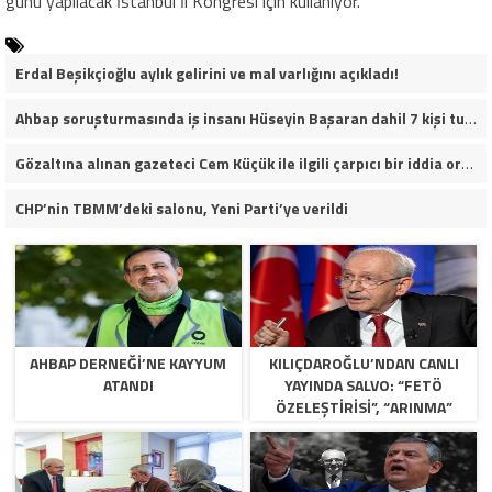
günü yapılacak İstanbul İl Kongresi için kullanıyor.
Erdal Beşikçioğlu aylık gelirini ve mal varlığını açıkladı!
Ahbap soruşturmasında iş insanı Hüseyin Başaran dahil 7 kişi tutuklandı.
Gözaltına alınan gazeteci Cem Küçük ile ilgili çarpıcı bir iddia ortaya atıldı.
CHP’nin TBMM’deki salonu, Yeni Parti’ye verildi
AHBAP DERNEĞI’NE KAYYUM
KILIÇDAROĞLU’NDAN CANLI
ATANDI
YAYINDA SALVO: “FETÖ
ÖZELEŞTIRISI”, “ARINMA”
RESTI VE KURULTAY TAKVIMI!