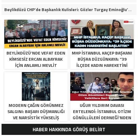
Beylikdüzü CHP’de Başkanlık Kulisleri: Gözler Turgay Eminoğlu’nda!
BEYLIKDÜZÜ’NDE VEFAT EDEN
MHP İSTANBUL KAÇEP BAŞKANI
KIMSESIZ ERCAN ALBAYRAK
BÜŞRA DÜZGÜNKAYA: “39
İÇIN ANLAMLI MEVLIT
İLÇEDE KADIN HAREKETINI
BAŞLATTIK”
MODERN ÇAĞIN GÖRÜNMEZ
UĞUR YILDIRIM DAVASI
SALGINI: BAŞARI DÜŞMANLIĞI
ERTELENDI: İSTANBUL OTIZM
VE NARSISTIK YÜKSELIŞ
GÖNÜLLÜLERI DERNEĞI’NDEN
YETKILILERE SERT SORULAR
HABER HAKKINDA GÖRÜŞ BELİRT