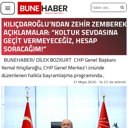
KILIÇDAROĞLU’NDAN ZEHİR ZEMBEREK
AÇIKLAMALAR: “KOLTUK SEVDASINA
GEÇİT VERMEYECEĞİZ, HESAP
SORACAĞIM!”
BUNEHABER/ DİLEK BOZKURT CHP Genel Başkanı
Kemal Kılıçdaroğlu, CHP Genel Merkez’i önünde
düzenlenen halkla bayramlaşma programında...
31 Mayıs 2026 - 14:23 'de eklendi.