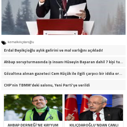
kemalkılıçdaroğlu
Erdal Beşikçioğlu aylık gelirini ve mal varlığını açıkladı!
Ahbap soruşturmasında iş insanı Hüseyin Başaran dahil 7 kişi tutuklandı.
Gözaltına alınan gazeteci Cem Küçük ile ilgili çarpıcı bir iddia ortaya atıldı.
CHP’nin TBMM’deki salonu, Yeni Parti’ye verildi
AHBAP DERNEĞI’NE KAYYUM
KILIÇDAROĞLU’NDAN CANLI