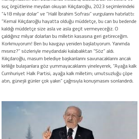
suç örgütlerine meydan okuyan Kılıçdaroğlu, 2023 seçimlerindeki
“418 milyar dolar” ve “Halil İbrahim Sofrası” vurgularını hatırlattı:
​”Kemal Kılıçdaroğlu hayatta olduğu müddetçe, bu can bu bedende
kaldığı müddetçe size asla ve asla geçit vermeyeceğiz. O
çaldığınız milyar dolarları bu milletin kasasına geri getireceğim.
Korkmuyorum! Ben bu kavgayı yeniden başlatıyorum. Yanımda
mısınız?” sözleriyle meydandaki kalabalıktan “Söz” aldı.
​Kılıçdaroğlu, masum belediye başkanlarını savunacaklarını ancak
kirliliğe bulaşanlara göz yummayacaklarını yineleyerek, “Ayağa kalk
Cumhuriyet Halk Partisi, ayağa kalk milletim; umutsuzluğu çöpe
atın, güneşli günler çok yakın” çağrısıyla konuşmasını sonlandırdı.