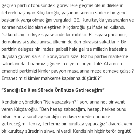
geçiren parti otobüsündeki görevlilere geçmiş olsun dileklerini
ileterek başlayan Kılıçdaroğlu, yaşanan sürecin sadece bir genel
başkanlık yarışı olmadığını vurguladı. 38. Kurultay’da yaşananları ve
sonrasındaki iddiaları eleştiren Kılıçdaroğlu şu ifadeleri kullandı:
​”O kurultay Türkiye siyasetinde bir milattır. Bir siyasi partinin iç
demokrasisi sakatlanırsa ülkenin de demokrasisi sakatlanır. Bir
partinin delegesinin iradesi şaibeli hale gelirse milletin iradesine
duyulan güven sarsılır. Soruyorum size: Biz bu partiyi mahkeme
salonlarında itibarımız çiğnensin diye mi büyüttük? Atamızın
emaneti partimizi kimler pavyon masalarına meze etmeye çalıştı?
Emanetimizi kimler mahkeme kapılarına düşürdü?”
​”Sandığı En Kısa Sürede Önünüze Getireceğim”
​Kendisine yöneltilen “Ne yapacaksın?” sorularına net bir yanıt
veren Kılıçdaroğlu, “Ben hesap sabacağım, hesap; herkes bunu
bilsin. Sonra kurultay sandığını en kısa sürede önünüze
getireceğim. Temiz, tertemiz bir kurultay yapacağız” diyerek yeni
bir kurultay sürecinin sinyalini verdi. Kendisinin hiçbir terör örgütü