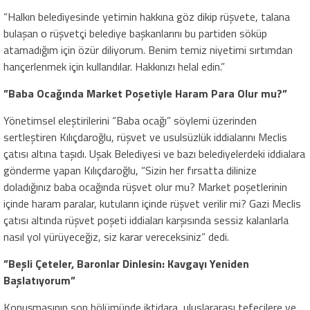
“Halkın belediyesinde yetimin hakkına göz dikip rüşvete, talana
bulaşan o rüşvetçi belediye başkanlarını bu partiden söküp
atamadığım için özür diliyorum. Benim temiz niyetimi sırtımdan
hançerlenmek için kullandılar. Hakkınızı helal edin.”
​”Baba Ocağında Market Poşetiyle Haram Para Olur mu?”
​Yönetimsel eleştirilerini “Baba ocağı” söylemi üzerinden
sertleştiren Kılıçdaroğlu, rüşvet ve usulsüzlük iddialarını Meclis
çatısı altına taşıdı. Uşak Belediyesi ve bazı belediyelerdeki iddialara
gönderme yapan Kılıçdaroğlu, “Sizin her fırsatta dilinize
doladığınız baba ocağında rüşvet olur mu? Market poşetlerinin
içinde haram paralar, kutuların içinde rüşvet verilir mi? Gazi Meclis
çatısı altında rüşvet poşeti iddiaları karşısında sessiz kalanlarla
nasıl yol yürüyeceğiz, siz karar vereceksiniz” dedi.
​”Beşli Çeteler, Baronlar Dinlesin: Kavgayı Yeniden
Başlatıyorum”
​Konuşmasının son bölümünde iktidara, uluslararası tefecilere ve