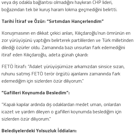
veya dış odakla bağlantısı olmadığını haykıran CHP lideri,
boğazından tek bir kuruş haram lokma geçmediğini belirtti.
​Tarihi İtiraf ve Özür: “Sırtımdan Hançerlendim”
​Konuşmasının en dikkat çekici anları, Kılıçdaroğlu’nun ömrünün en
zor yürüyüşünü yaptığını belirterek partililerden ve Türk milletinden
dilediği özürler oldu. Zamanında bazı unsurları fark edemediğini
itiraf eden Kılıçdaroğlu, adeta günah çıkardı:
​FETÖ İtirafı: “Adalet yürüyüşümüze arkamızdan sinsice sızan,
ruhunu satmış FETÖ terör örgütü ajanlarını zamanında fark
edemediğim için sizlerden özür diliyorum.”
​”Gafilleri Koynumda Besledim”:
“Kapalı kapılar ardında dış odaklardan medet uman, onlardan
icazet ve yardım dileyen o gafilleri koynumda beslediğim için
sizlerden özür diliyorum.”
​Belediyelerdeki Yolsuzluk İddiaları: