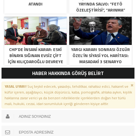
ATANDI
YAYINDA SALVO: “FETÖ
ÖZELEŞTIRISI”, “ARINMA”
RESTI VE KURULTAY TAKVIMI!
CHP’DE İNSANI KARAR: ESKI
YARGI KARARI SONRASI ÖZGÜR
BINAYA SIĞINAN EVSIZ ÇIFT
ÖZEL’IN SIYASI YOL HARITASI:
İÇIN KILIÇDAROĞLU DEVREYE
MASADAKI 3 SENARYO
GIRDI!
HABER HAKKINDA GÖRÜŞ BELİRT
YASAL UYARI!
Suç teşkil edecek, yasadışı, tehditkar, rahatsız edici, hakaret ve
küfür içeren, aşağılayıcı, küçük düşürücü, kaba, pornografik, ahlaka aykırı, kişilik
haklarına zarar verici ya da benzeri niteliklerde içeriklerden doğan her türlü
mali, hukuki, cezai, idari sorumluluk içeriği gönderen kişiye aittir.