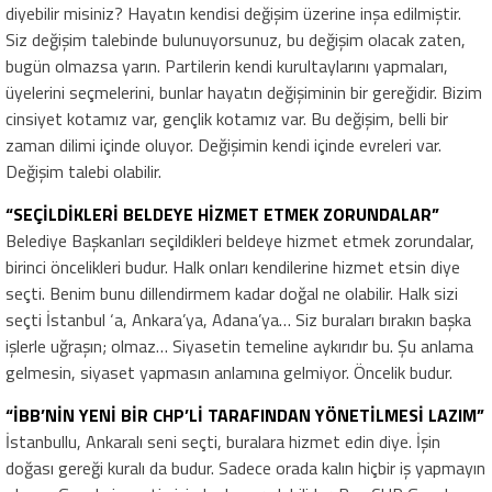
diyebilir misiniz? Hayatın kendisi değişim üzerine inşa edilmiştir.
Siz değişim talebinde bulunuyorsunuz, bu değişim olacak zaten,
bugün olmazsa yarın. Partilerin kendi kurultaylarını yapmaları,
üyelerini seçmelerini, bunlar hayatın değişiminin bir gereğidir. Bizim
cinsiyet kotamız var, gençlik kotamız var. Bu değişim, belli bir
zaman dilimi içinde oluyor. Değişimin kendi içinde evreleri var.
Değişim talebi olabilir.
“SEÇİLDİKLERİ BELDEYE HİZMET ETMEK ZORUNDALAR”
Belediye Başkanları seçildikleri beldeye hizmet etmek zorundalar,
birinci öncelikleri budur. Halk onları kendilerine hizmet etsin diye
seçti. Benim bunu dillendirmem kadar doğal ne olabilir. Halk sizi
seçti İstanbul ‘a, Ankara’ya, Adana’ya… Siz buraları bırakın başka
işlerle uğraşın; olmaz… Siyasetin temeline aykırıdır bu. Şu anlama
gelmesin, siyaset yapmasın anlamına gelmiyor. Öncelik budur.
“İBB’NİN YENİ BİR CHP’Lİ TARAFINDAN YÖNETİLMESİ LAZIM”
İstanbullu, Ankaralı seni seçti, buralara hizmet edin diye. İşin
doğası gereği kuralı da budur. Sadece orada kalın hiçbir iş yapmayın