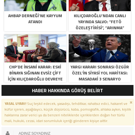
AHBAP DERNEĞI’NE KAYYUM
KILIÇDAROĞLU’NDAN CANLI
ATANDI
YAYINDA SALVO: “FETÖ
ÖZELEŞTIRISI”, “ARINMA”
RESTI VE KURULTAY TAKVIMI!
CHP’DE İNSANI KARAR: ESKI
YARGI KARARI SONRASI ÖZGÜR
BINAYA SIĞINAN EVSIZ ÇIFT
ÖZEL’IN SIYASI YOL HARITASI:
İÇIN KILIÇDAROĞLU DEVREYE
MASADAKI 3 SENARYO
GIRDI!
HABER HAKKINDA GÖRÜŞ BELİRT
YASAL UYARI!
Suç teşkil edecek, yasadışı, tehditkar, rahatsız edici, hakaret ve
küfür içeren, aşağılayıcı, küçük düşürücü, kaba, pornografik, ahlaka aykırı, kişilik
haklarına zarar verici ya da benzeri niteliklerde içeriklerden doğan her türlü
mali, hukuki, cezai, idari sorumluluk içeriği gönderen kişiye aittir.