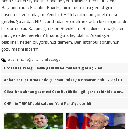
olmaz. Genel siyasetin içinde de yer alabilirler. Ben CHP Genel
Başkanı olarak İstanbul Büyükşehir’in ne olması gerektiğini
düşünmek zorundayım. Yeni bir CHP’li tarafından yönetilmesi
gerekir. Şu anda CHP’li tarafından yönetilmezse bu bizim için ciddi
bir sorun olur. Kazandığımız bir Büyükşehir Belediyesi’ni başka bir
partiye neden verelim? İmamoğlu aday olabilir. Arkadaşlar
olabilirler, neden oluyorsunuz demem. Ben İstanbul sorununun
çözülmesini isterim.”
ekremimamoğlu
kemalkılıcdaoglu
Erdal Beşikçioğlu aylık gelirini ve mal varlığını açıkladı!
Ahbap soruşturmasında iş insanı Hüseyin Başaran dahil 7 kişi tutuklandı.
Gözaltına alınan gazeteci Cem Küçük ile ilgili çarpıcı bir iddia ortaya atıldı.
CHP’nin TBMM’deki salonu, Yeni Parti’ye verildi