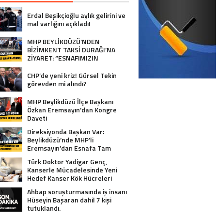
Erdal Beşikçioğlu aylık gelirini ve
mal varlığını açıkladı!
MHP BEYLİKDÜZÜ’NDEN
BİZİMKENT TAKSİ DURAĞI’NA
ZİYARET: “ESNAFIMIZIN
YANINDAYIZ”
CHP’de yeni kriz! Gürsel Tekin
görevden mi alındı?
MHP Beylikdüzü İlçe Başkanı
Özkan Eremsayın’dan Kongre
Daveti
Direksiyonda Başkan Var:
Beylikdüzü’nde MHP’li
Eremsayın’dan Esnafa Tam
Destek!
Türk Doktor Yadigar Genç,
Kanserle Mücadelesinde Yeni
Hedef Kanser Kök Hücreleri
Ahbap soruşturmasında iş insanı
Hüseyin Başaran dahil 7 kişi
tutuklandı.