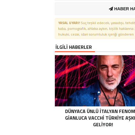
HABER H
YASAL UYARI!
Suç teşkil edecek, yasadışı, tehdit
kaba, pornografik, ahlaka aykırı, kişilik haklarına
hukuki, cezai, idari sorumluluk içeriği gönderen ki
İLGİLİ HABERLER
DÜNYACA ÜNLÜ İTALYAN FENO
GIANLUCA VACCHI TÜRKIYE AŞK
GELIYOR!