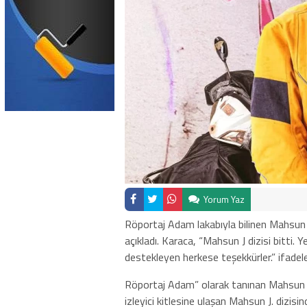
Yorum Yaz
Röportaj Adam lakabıyla bilinen Mahsun Ka
açıkladı. Karaca, “Mahsun J dizisi bitti
destekleyen herkese teşekkürler.” ifadeler
Röportaj Adam” olarak tanınan Mahsun Ka
izleyici kitlesine ulaşan Mahsun J. dizis