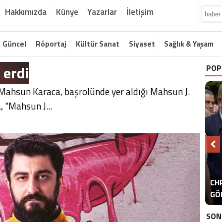
Hakkımızda
Künye
Yazarlar
İletişim
Güncel
Röportaj
Kültür Sanat
Siyaset
Sağlık & Yaşam
 erdi
POP
 Mahsun Karaca, başrolünde yer aldığı Mahsun J.
a, "Mahsun J...
A
CHP
ER
GÖ
ER
SON