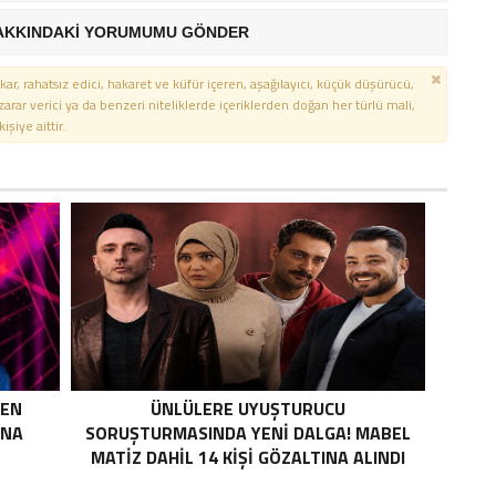
AKKINDAKİ YORUMUMU GÖNDER
kar, rahatsız edici, hakaret ve küfür içeren, aşağılayıcı, küçük düşürücü,
 zarar verici ya da benzeri niteliklerde içeriklerden doğan her türlü mali,
şiye aittir.
MEN
ÜNLÜLERE UYUŞTURUCU
INA
SORUŞTURMASINDA YENI DALGA! MABEL
MATIZ DAHIL 14 KIŞI GÖZALTINA ALINDI