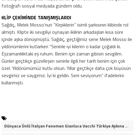
fotoğrafı sosyal medyada gündem oldu.
KLİP ÇEKİMİNDE TANIŞMIŞLARDI
Sağdıç, Melek Mosso’nun “Kirpiklerin” isimli şarkısının klibinde rol
almıştı. Klipte iki sevgiliyi oynayan ikilinin arkadaşları kısa süre
içinde aşka dönüşmüştü. Sağdıç, geçtiğimiz sene Melek Mosso ile
yıldönümlerini kutlarken “Seninle iyi kilerim o kadar çoğaldı ki.
Eşzamanlılıktaki eş ruhum. Benim için zaman gibisin sevgilim.
Günler geçtikçe güzelleşen seninle ilgili her tarih benim için çok
özel. Yıldönümümüz kutlu olsun. Yıllar geçtikçe daha çok büyüsün
sevgimiz ve saygımız. İyi ki geldin. Seni seviyorum” ifadelerini
kullanmıştı.
Dünyaca Ünlü İtalyan Fenomen Gianluca Vacchi Türkiye Aşkına Geliyor!