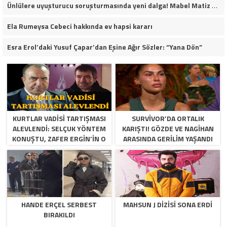
Ünlülere uyuşturucu soruşturmasında yeni dalga! Mabel Matiz dahil 14 kişi gözaltına alındı
Ela Rumeysa Cebeci hakkında ev hapsi kararı
Esra Erol’daki Yusuf Çapar’dan Eşine Ağır Sözler: “Yana Dön”
KURTLAR VADISI TARTIŞMASI
SURVIVOR’DA ORTALIK
ALEVLENDI: SELÇUK YÖNTEM
KARIŞTI! GÖZDE VE NAGIHAN
KONUŞTU, ZAFER ERGIN’IN O
ARASINDA GERILIM YAŞANDI
SÖZLERI YENIDEN GÜNDEM
OLDU!
HANDE ERÇEL SERBEST
MAHSUN J DIZISI SONA ERDI
BIRAKILDI