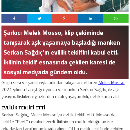
Şarkıcı Melek Mosso, klip çekiminde
tanışarak aşk yaşamaya başladığı manken
Serkan Sağdıç’ın evlilik teklifini kabul etti.
İkilinin teklif esnasında çekilen karesi de
sosyal medyada gündem oldu.
Güçlü sesi ve şarkılarıyla adından sıkça söz ettiren
Melek Mosso
,
2021 yılında tanıştığı oyuncu ve manken Serkan Sağdıç ile aşk
yaşıyor. İlişkilerini gözlerden uzak yaşayan ikili, evlilik kararı aldı.
EVLİLİK TEKLİFİ ETTİ
Serkan Sağdıç, Melek Mosso’ya evlilik teklifi etti. Mosso da
teklife “Evet” cevabını verdi. İkilinin en mutlu olduğu an ise
arkadaşları tarafından kayda alındı. Çiftin evlilik teklifinde çekilen