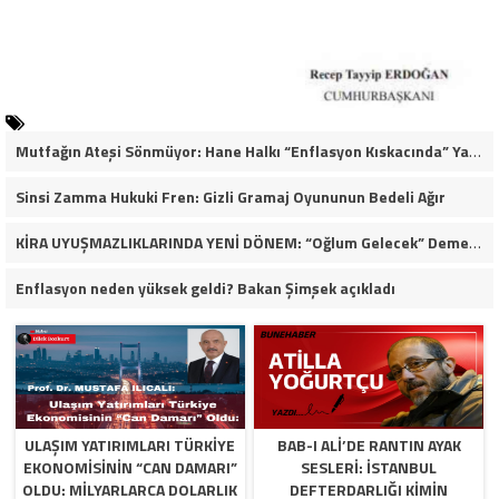
Mutfağın Ateşi Sönmüyor: Hane Halkı “Enflasyon Kıskacında” Yaşam Mücadelesi Veriyor
Sinsi Zamma Hukuki Fren: Gizli Gramaj Oyununun Bedeli Ağır
KİRA UYUŞMAZLIKLARINDA YENİ DÖNEM: “Oğlum Gelecek” Demek Tahliye İçin Yeterli mi?
Enflasyon neden yüksek geldi? Bakan Şimşek açıkladı
​ULAŞIM YATIRIMLARI TÜRKIYE
BAB-I ALI’DE RANTIN AYAK
EKONOMISININ “CAN DAMARI”
SESLERI: İSTANBUL
OLDU: MILYARLARCA DOLARLIK
DEFTERDARLIĞI KIMIN