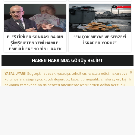
TASARRUF VE DEV KATMA
KASASINA GIDIYOR?
DEĞER
ELEŞTIRILER SONRASI BAKAN
​”EN ÇOK MEYVE VE SEBZEYI
ŞIMŞEK’TEN YENI HAMLE!
İSRAF EDIYORUZ”
EMEKLILERE 10 BIN LIRA EK
MAAŞ
HABER HAKKINDA GÖRÜŞ BELİRT
YASAL UYARI!
Suç teşkil edecek, yasadışı, tehditkar, rahatsız edici, hakaret ve
küfür içeren, aşağılayıcı, küçük düşürücü, kaba, pornografik, ahlaka aykırı, kişilik
haklarına zarar verici ya da benzeri niteliklerde içeriklerden doğan her türlü
mali, hukuki, cezai, idari sorumluluk içeriği gönderen kişiye aittir.