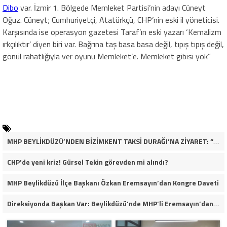
Dibo
var. İzmir 1. Bölgede Memleket Partisi’nin adayı Cüneyt
Oğuz. Cüneyt; Cumhuriyetçi, Atatürkçü, CHP’nin eski il yöneticisi.
Karşısında ise operasyon gazetesi Taraf’ın eski yazarı ‘Kemalizm
ırkçılıktır’ diyen biri var. Bağrına taş basa basa değil, tıpış tıpış değil,
gönül rahatlığıyla ver oyunu Memleket’e. Memleket gibisi yok”
MHP BEYLİKDÜZÜ’NDEN BİZİMKENT TAKSİ DURAĞI’NA ZİYARET: “ESNAFIMIZIN YANINDAYIZ”
CHP’de yeni kriz! Gürsel Tekin görevden mi alındı?
MHP Beylikdüzü İlçe Başkanı Özkan Eremsayın’dan Kongre Daveti
Direksiyonda Başkan Var: Beylikdüzü’nde MHP’li Eremsayın’dan Esnafa Tam Destek!