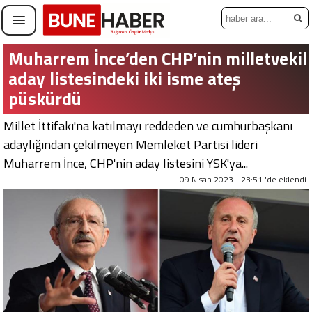
Muharrem İnce’den CHP’nin milletvekili
aday listesindeki iki isme ateş
püskürdü
Millet İttifakı'na katılmayı reddeden ve cumhurbaşkanı
adaylığından çekilmeyen Memleket Partisi lideri
Muharrem İnce, CHP'nin aday listesini YSK'ya...
09 Nisan 2023 - 23:51 'de eklendi.