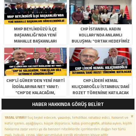
MHP BEYLIKDÜZÜ İLÇE
CHP İSTANBUL KADIN
BAŞKANLIĞI’NDA YENI
KOLLARI’NDA ANLAMLI
MAHALLE BAŞKANLARI
BULUŞMA: “ORTAK HEDEFIMIZ
GÖREVLENDIRILDI
ADALET VE EŞITLIK”
CHP’LI GÜRER’DEN YENI PARTI
CHP LIDERI KEMAL
İDDIALARINA NET YANIT:
KILIÇDAROĞLU İSTANBUL’DAKI
“CHP’DE KALACAĞIM,
ROZET TÖRENINE KATILACAK
YANLIŞLARI DILE GETIRMEYI
HABER HAKKINDA GÖRÜŞ BELİRT
SÜRDÜRECEĞIM”
YASAL UYARI!
Suç teşkil edecek, yasadışı, tehditkar, rahatsız edici, hakaret ve
küfür içeren, aşağılayıcı, küçük düşürücü, kaba, pornografik, ahlaka aykırı, kişilik
haklarına zarar verici ya da benzeri niteliklerde içeriklerden doğan her türlü
mali, hukuki, cezai, idari sorumluluk içeriği gönderen kişiye aittir.