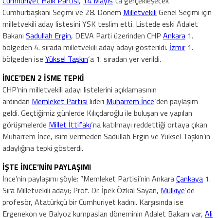
Cumhuriyet Halk Partisi
,
14 Mayıs
‘ta gerçekleşecek
Cumhurbaşkanı Seçimi ve 28. Dönem
Milletvekili
Genel Seçimi için
milletvekili aday listesini YSK teslim etti. Listede eski Adalet
Bakanı
Sadullah Ergin
, DEVA Parti üzerinden CHP
Ankara
1.
bölgeden 4. sırada milletvekili aday adayı gösterildi.
İzmir
1.
bölgeden ise
Yüksel Taşkın
‘a 1. sıradan yer verildi.
İNCE’DEN 2 İSME TEPKİ
CHP’nin milletvekili adayı listelerini açıklamasının
ardından
Memleket Partisi
lideri
Muharrem İnce
‘den paylaşım
geldi. Geçtiğimiz günlerde Kılıçdaroğlu ile buluşan ve yapılan
görüşmelerde
Millet İttifakı
‘na katılmayı reddettiği ortaya çıkan
Muharrem İnce, isim vermeden Sadullah Ergin ve Yüksel Taşkın’ın
adaylığına tepki gösterdi.
İŞTE İNCE’NİN PAYLAŞIMI
İnce’nin paylaşımı şöyle: “Memleket Partisi’nin Ankara
Çankaya
1.
Sıra Milletvekili adayı; Prof. Dr. İpek Özkal Sayan,
Mülkiye
‘de
profesör, Atatürkçü bir Cumhuriyet kadını. Karşısında ise
Ergenekon ve Balyoz kumpasları döneminin Adalet Bakanı var,
Ali