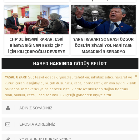
RESTI VE KURULTAY TAKVIMI!
CHP’DE İNSANI KARAR: ESKI
YARGI KARARI SONRASI ÖZGÜR
BINAYA SIĞINAN EVSIZ ÇIFT
ÖZEL’IN SIYASI YOL HARITASI:
İÇIN KILIÇDAROĞLU DEVREYE
MASADAKI 3 SENARYO
GIRDI!
HABER HAKKINDA GÖRÜŞ BELİRT
YASAL UYARI!
Suç teşkil edecek, yasadışı, tehditkar, rahatsız edici, hakaret ve
küfür içeren, aşağılayıcı, küçük düşürücü, kaba, pornografik, ahlaka aykırı, kişilik
haklarına zarar verici ya da benzeri niteliklerde içeriklerden doğan her türlü
mali, hukuki, cezai, idari sorumluluk içeriği gönderen kişiye aittir.