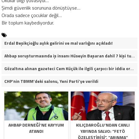
Okullar bilgi yuvasıydı…
Şimdi güvenlik sorununa dönüştüyse…
Orada sadece çocuklar değil…
Bir toplum kaybediyordur.
Erdal Beşikçioğlu aylık gelirini ve mal varlığını açıkladı!
Ahbap soruşturmasında iş insanı Hüseyin Başaran dahil 7 kişi tutuklandı.
Gözaltına alınan gazeteci Cem Küçük ile ilgili çarpıcı bir iddia ortaya atıldı.
CHP’nin TBMM’deki salonu, Yeni Parti’ye verildi
AHBAP DERNEĞI’NE KAYYUM
KILIÇDAROĞLU’NDAN CANLI
ATANDI
YAYINDA SALVO: “FETÖ
ÖZELEŞTIRISI”, “ARINMA”