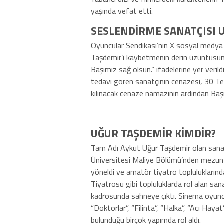
yaşında vefat etti.
SESLENDİRME SANATÇISI 
Oyuncular Sendikası’nın X sosyal medya
Taşdemir’i kaybetmenin derin üzüntüsünü 
Başımız sağ olsun.” ifadelerine yer verild
tedavi gören sanatçının cenazesi, 30
kılınacak cenaze namazının ardından Başı
UĞUR TAŞDEMİR KİMDİR?
Tam Adı Aykut Uğur Taşdemir olan sanatç
Üniversitesi Maliye Bölümü’nden mezun o
yöneldi ve amatör tiyatro topluluklarınd
Tiyatrosu gibi topluluklarda rol alan sa
kadrosunda sahneye çıktı. Sinema oyunc
“Doktorlar”, “Filinta”, “Halka”, “Acı Hay
bulunduğu birçok yapımda rol aldı.