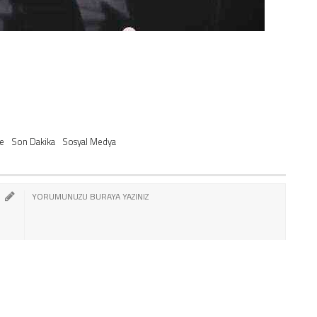
ge
Son Dakika
Sosyal Medya
AKKINDAKİ YORUMUMU GÖNDER
kar, rahatsız edici, hakaret ve küfür içeren, aşağılayıcı, küçük düşürücü,
 zarar verici ya da benzeri niteliklerde içeriklerden doğan her türlü mali,