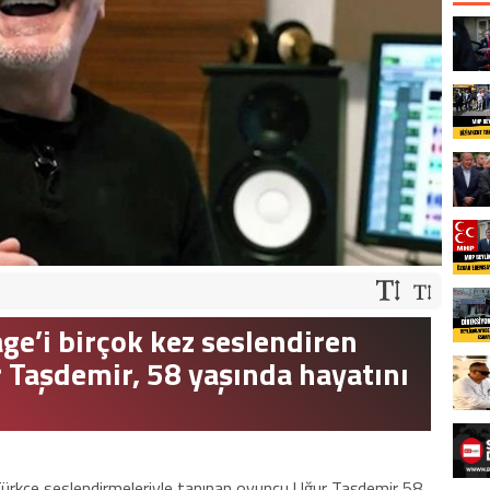
ge’i birçok kez seslendiren
r Taşdemir, 58 yaşında hayatını
n Türkçe seslendirmeleriyle tanınan oyuncu Uğur Taşdemir 58