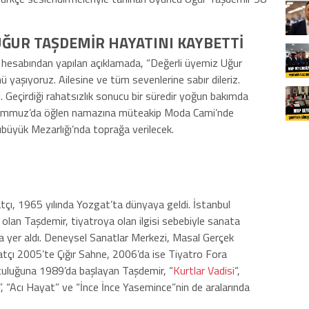
UĞUR TAŞDEMİR HAYATINI KAYBETTİ
 hesabından yapılan açıklamada, “Değerli üyemiz Uğur
yaşıyoruz. Ailesine ve tüm sevenlerine sabır dileriz.
i. Geçirdiği rahatsızlık sonucu bir süredir yoğun bakımda
 Temmuz’da öğlen namazına müteakip Moda Cami’nde
büyük Mezarlığı’nda toprağa verilecek.
ı, 1965 yılında Yozgat’ta dünyaya geldi. İstanbul
lan Taşdemir, tiyatroya olan ilgisi sebebiyle sanata
a yer aldı. Deneysel Sanatlar Merkezi, Masal Gerçek
natçı 2005’te Çığır Sahne, 2006’da ise Tiyatro Fora
uluğuna 1989’da başlayan Taşdemir, “
Kurtlar Vadisi
“,
at”, “Acı Hayat” ve “İnce İnce Yasemince”nin de aralarında