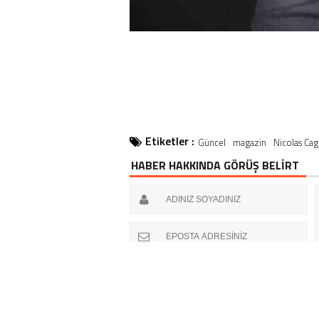
Etiketler :
Güncel
magazin
Nicolas Ca
HABER HAKKINDA GÖRÜŞ BELİRT
HABER H
YASAL UYARI!
Suç teşkil edecek, yasadışı, tehdit
kaba, pornografik, ahlaka aykırı, kişilik haklarına