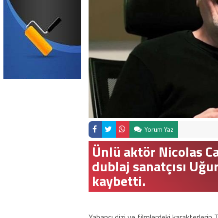
Yorum Yaz
Ünlü aktör Nicolas Ca
dublaj sanatçısı Uğu
kaybetti.
Yabancı dizi ve filmlerdeki karakterleri