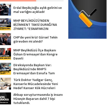
Erdal Beşikçioğlu aylık gelirini ve
mal varlığını açıkladı!
MHP BEYLİKDÜZÜ’NDEN
BİZİMKENT TAKSİ DURAĞI’NA
ZİYARET: “ESNAFIMIZIN
YANINDAYIZ”
CHP’de yeni kriz! Gürsel Tekin
görevden mi alındı?
MHP Beylikdüzü İlçe Başkanı
Özkan Eremsayın’dan Kongre
Daveti
Direksiyonda Başkan Var:
Beylikdüzü’nde MHP’li
Eremsayın’dan Esnafa Tam
Destek!
Türk Doktor Yadigar Genç,
Kanserle Mücadelesinde Yeni
Hedef Kanser Kök Hücreleri
Ahbap soruşturmasında iş insanı
Hüseyin Başaran dahil 7 kişi
tutuklandı.