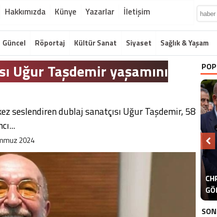
Hakkımızda
Künye
Yazarlar
İletişim
Güncel
Röportaj
Kültür Sanat
Siyaset
Sağlık & Yaşam
sı Uğur Taşdemir yaşamını
POP
 kez seslendiren dublaj sanatçısı Uğur Taşdemir, 58
ı...
mmuz 2024
A
CHP
ER
GÖ
ER
SON