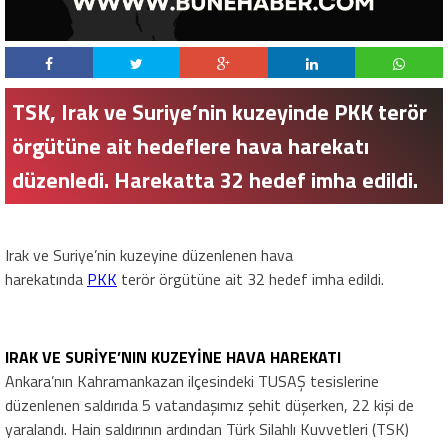
TSK, Irak ve Suriye’nin kuzeyinde PKK terör
örgütüne ait hedeflere hava harekatı
düzenledi. Harekatta 32 hedef imha edildi.
Irak ve Suriye’nin kuzeyine düzenlenen hava
harekatında
PKK
terör örgütüne ait 32 hedef imha edildi.
IRAK VE SURİYE’NIN KUZEYİNE HAVA HAREKATI
Ankara’nın Kahramankazan ilçesindeki TUSAŞ tesislerine
düzenlenen saldırıda 5 vatandaşımız şehit düşerken, 22 kişi de
yaralandı. Hain saldırının ardından Türk Silahlı Kuvvetleri (TSK)