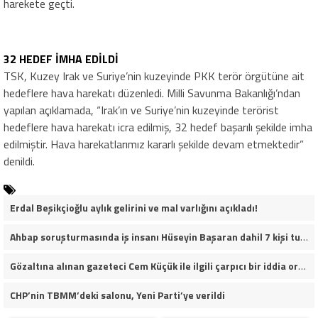
harekete geçti.
32 HEDEF İMHA EDİLDİ
TSK, Kuzey Irak ve Suriye’nin kuzeyinde PKK terör örgütüne ait
hedeflere hava harekatı düzenledi. Milli Savunma Bakanlığı’ndan
yapılan açıklamada, “Irak’ın ve Suriye’nin kuzeyinde terörist
hedeflere hava harekatı icra edilmiş, 32 hedef başarılı şekilde imha
edilmiştir. Hava harekatlarımız kararlı şekilde devam etmektedir”
denildi.
Erdal Beşikçioğlu aylık gelirini ve mal varlığını açıkladı!
Ahbap soruşturmasında iş insanı Hüseyin Başaran dahil 7 kişi tutuklandı.
Gözaltına alınan gazeteci Cem Küçük ile ilgili çarpıcı bir iddia ortaya atıldı.
CHP’nin TBMM’deki salonu, Yeni Parti’ye verildi