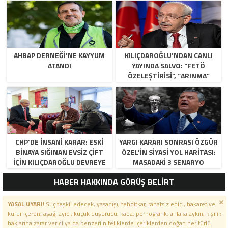
AHBAP DERNEĞI’NE KAYYUM
KILIÇDAROĞLU’NDAN CANLI
ATANDI
YAYINDA SALVO: “FETÖ
ÖZELEŞTIRISI”, “ARINMA”
RESTI VE KURULTAY TAKVIMI!
CHP’DE İNSANI KARAR: ESKI
YARGI KARARI SONRASI ÖZGÜR
BINAYA SIĞINAN EVSIZ ÇIFT
ÖZEL’IN SIYASI YOL HARITASI:
İÇIN KILIÇDAROĞLU DEVREYE
MASADAKI 3 SENARYO
GIRDI!
HABER HAKKINDA GÖRÜŞ BELİRT
YASAL UYARI!
Suç teşkil edecek, yasadışı, tehditkar, rahatsız edici, hakaret ve
küfür içeren, aşağılayıcı, küçük düşürücü, kaba, pornografik, ahlaka aykırı, kişilik
haklarına zarar verici ya da benzeri niteliklerde içeriklerden doğan her türlü