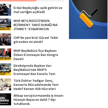
Erdal Beşikçioğlu aylık gelirini ve
mal varlığını açıkladı!
MHP BEYLİKDÜZÜ’NDEN
BİZİMKENT TAKSİ DURAĞI’NA
ZİYARET: “ESNAFIMIZIN
YANINDAYIZ”
CHP’de yeni kriz! Gürsel Tekin
görevden mi alındı?
MHP Beylikdüzü İlçe Başkanı
Özkan Eremsayın’dan Kongre
Daveti
Direksiyonda Başkan Var:
Beylikdüzü’nde MHP’li
Eremsayın’dan Esnafa Tam
Destek!
Türk Doktor Yadigar Genç,
Kanserle Mücadelesinde Yeni
Hedef Kanser Kök Hücreleri
Ahbap soruşturmasında iş insanı
Hüseyin Başaran dahil 7 kişi
tutuklandı.