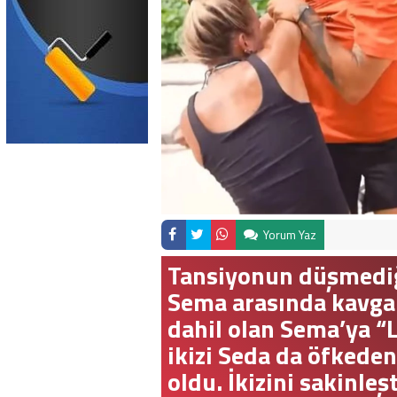
Yorum Yaz
Tansiyonun düşmediği
Sema arasında kavga ç
dahil olan Sema’ya 
ikizi Seda da öfkede
oldu. İkizini sakinle