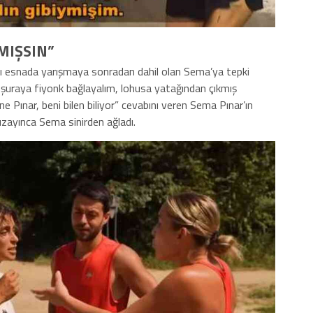
MIŞSIN”
 esnada yarışmaya sonradan dahil olan Sema’ya tepki
 şuraya fiyonk bağlayalım, lohusa yatağından çıkmış
ne Pınar, beni bilen biliyor” cevabını veren Sema Pınar’ın
 uzayınca Sema sinirden ağladı.