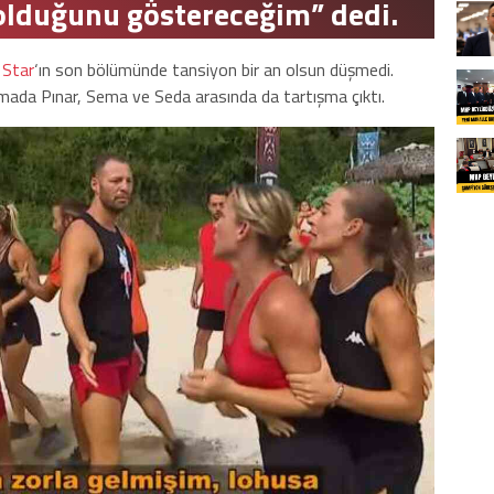
olduğunu göstereceğim” dedi.
 Star
‘ın son bölümünde tansiyon bir an olsun düşmedi.
rışmada Pınar, Sema ve Seda arasında da tartışma çıktı.