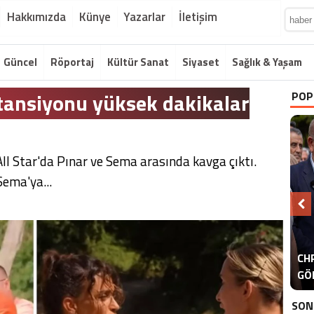
Hakkımızda
Künye
Yazarlar
İletişim
Güncel
Röportaj
Kültür Sanat
Siyaset
Sağlık & Yaşam
 tansiyonu yüksek dakikalar
POP
l Star'da Pınar ve Sema arasında kavga çıktı.
Sema'ya...
A
CHP
ER
GÖ
ER
SON