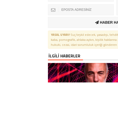
HABER H
YASAL UYARI!
Suç teşkil edecek, yasadışı, tehdit
kaba, pornografik, ahlaka aykırı, kişilik haklarına
hukuki, cezai, idari sorumluluk içeriği gönderen ki
İLGİLİ HABERLER
DÜNYACA ÜNLÜ İTALYAN FENO
GIANLUCA VACCHI TÜRKIYE AŞK