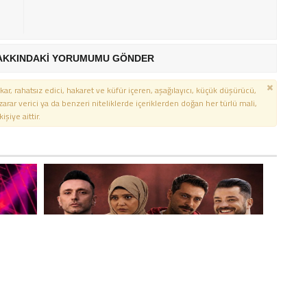
AKKINDAKİ YORUMUMU GÖNDER
kar, rahatsız edici, hakaret ve küfür içeren, aşağılayıcı, küçük düşürücü,
 zarar verici ya da benzeri niteliklerde içeriklerden doğan her türlü mali,
şiye aittir.
MEN
ÜNLÜLERE UYUŞTURUCU
INA
SORUŞTURMASINDA YENI DALGA! MABEL