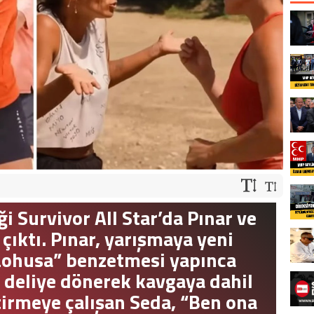
 Survivor All Star’da Pınar ve
ıktı. Pınar, yarışmaya yeni
“Lohusa” benzetmesi yapınca
n deliye dönerek kavgaya dahil
ştirmeye çalışan Seda, “Ben ona