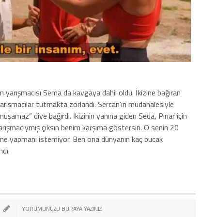
ım yarışmacısı Sema da kavgaya dahil oldu. İkizine bağıran
arışmacılar tutmakta zorlandı. Sercan’ın müdahalesiyle
uşamaz” diye bağırdı. İkizinin yanına giden Seda, Pınar için
arışmacıymış çıksın benim karşıma göstersin. O senin 20
seçme yapmanı istemiyor. Ben ona dünyanın kaç bucak
ndı.