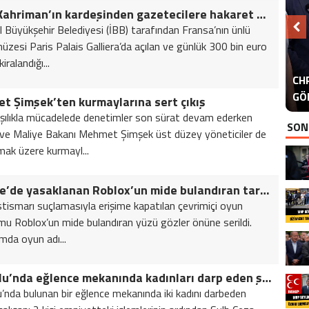
Halis Kahriman’ın kardeşinden gazetecilere hakaret ve tehdit
l Büyükşehir Belediyesi (İBB) tarafından Fransa’nın ünlü
zesi Paris Palais Galliera’da açılan ve günlük 300 bin euro
iralandığı...
A
CHP
ER
GÖ
ER
t Şimşek’ten kurmaylarına sert çıkış
ışılıkla mücadelede denetimler son sürat devam ederken
SON
ve Maliye Bakanı Mehmet Şimşek üst düzey yöneticiler de
lmak üzere kurmayl...
Türkiye’de yasaklanan Roblox’un mide bulandıran tarafı ortaya çıktı
stismarı suçlamasıyla erişime kapatılan çevrimiçi oyun
mu Roblox’un mide bulandıran yüzü gözler önüne serildi.
mda oyun adı...
Beyoğlu’nda eğlence mekanında kadınları darp eden şahıslar tutuklandı
’nda bulunan bir eğlence mekanında iki kadını darbeden