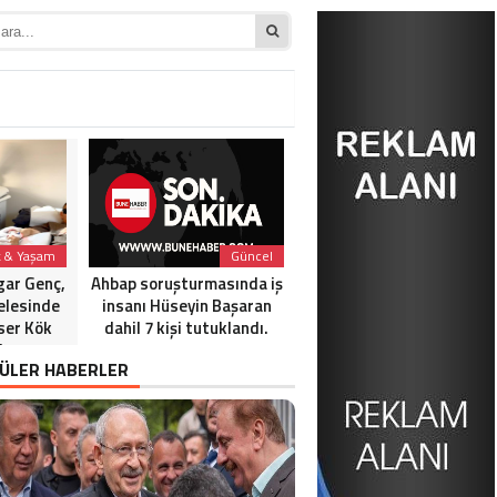
k & Yaşam
Güncel
Güncel
gar Genç,
Ahbap soruşturmasında iş
Gözaltına alınan gazetec
elesinde
insanı Hüseyin Başaran
Cem Küçük ile ilgili çarpıc
ser Kök
dahil 7 kişi tutuklandı.
bir iddia ortaya atıldı.
i
ÜLER HABERLER