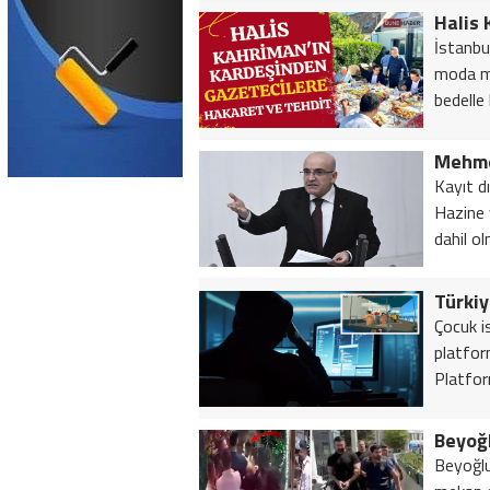
İstanbu
moda mü
bedelle k
Mehme
Kayıt d
Hazine 
dahil o
Çocuk i
platfor
Platfor
Beyoğlu