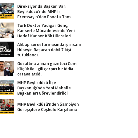
Direksiyonda Başkan Var:
Beylikdüzü’nde MHP’li
Eremsayın’dan Esnafa Tam
Destek!
Türk Doktor Yadigar Genç,
Kanserle Mücadelesinde Yeni
Hedef Kanser Kök Hücreleri
Ahbap soruşturmasında iş insanı
Hüseyin Başaran dahil 7 kişi
tutuklandı.
Gözaltına alınan gazeteci Cem
Küçük ile ilgili çarpıcı bir iddia
ortaya atıldı.
MHP Beylikdüzü İlçe
Başkanlığı’nda Yeni Mahalle
Başkanları Görevlendirildi
MHP Beylikdüzü’nden Şampiyon
Güreşçilere Coşkulu Karşılama