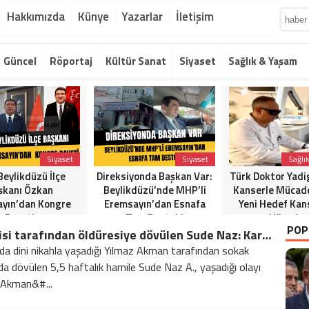
Hakkımızda
Künye
Yazarlar
İletişim
Güncel
Röportaj
Kültür Sanat
Siyaset
Sağlık & Yaşam
Siyaset
Siyaset
Sağlı
eylikdüzü İlçe
Direksiyonda Başkan Var:
Türk Doktor Yadi
şkanı Özkan
Beylikdüzü’nde MHP’li
Kanserle Mücad
yın’dan Kongre
Eremsayın’dan Esnafa
Yeni Hedef Kan
Daveti
Tam Destek!
Hücreler
POP
Sevgilisi tarafından öldüresiye dövülen Sude Naz: Karnımdaki bebeği aldıracağım
da dini nikahla yaşadığı Yılmaz Akman tarafından sokak
da dövülen 5,5 haftalık hamile Sude Naz A., yaşadığı olayı
. Akman&#...