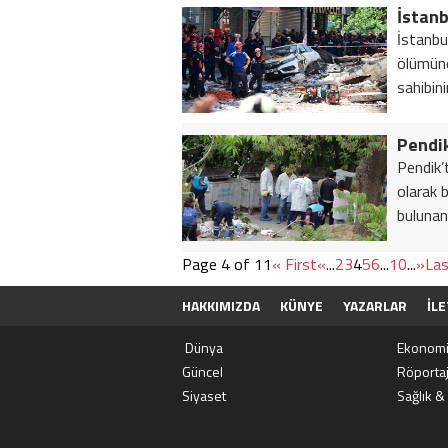
İstanb
İstanbu
ölümüne
sahibini
Pendik’
olarak b
bulunan 
Page 4 of 11
« First
«
...
2
3
4
5
6
...
10
...
»
Las
HAKKIMIZDA
KÜNYE
YAZARLAR
İLE
Dünya
Ekonom
Güncel
Röporta
Siyaset
Sağlık &