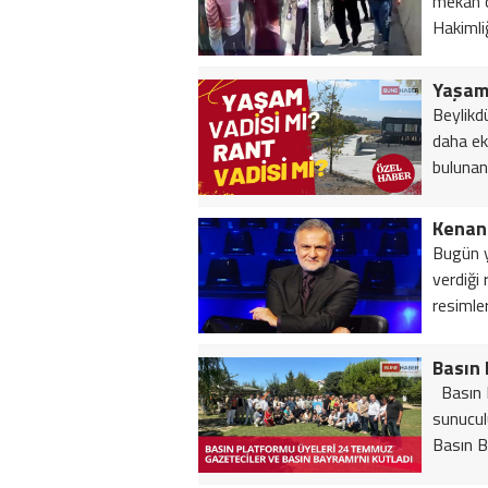
mekan ç
Hakimliği
Yaşam 
Beylikd
daha ek
bulunan 
Kenan 
Bugün y
verdiği
resimle
Basın P
sunucul
Basın B