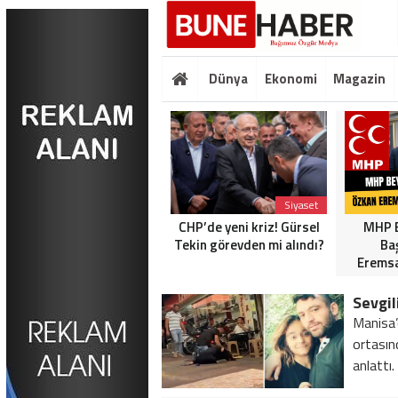
Dünya
Ekonomi
Magazin
Siyaset
Siyaset
MHP BEYLİKDÜZÜ’NDEN
CHP’de yeni kriz! Gürsel
MHP B
BİZİMKENT TAKSİ
Tekin görevden mi alındı?
Ba
DURAĞI’NA ZİYARET:
Eremsa
“ESNAFIMIZIN
YANINDAYIZ”
Manisa’
ortasın
anlattı