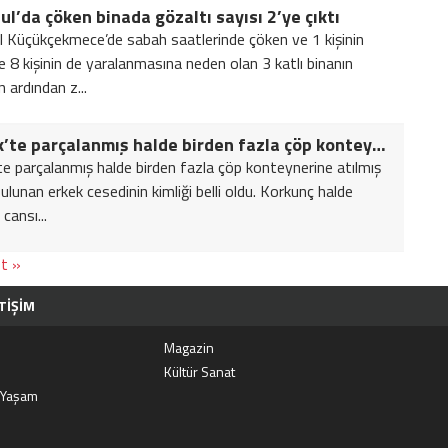
ul’da çöken binada gözaltı sayısı 2’ye çıktı
l Küçükçekmece’de sabah saatlerinde çöken ve 1 kişinin
 8 kişinin de yaralanmasına neden olan 3 katlı binanın
n ardından z...
Pendik’te parçalanmış halde birden fazla çöp konteynerine atılmış olarak bulunan erkek cesedinin kimliği belli oldu.
te parçalanmış halde birden fazla çöp konteynerine atılmış
ulunan erkek cesedinin kimliği belli oldu. Korkunç halde
cansı...
t »
TIŞIM
i
Magazin
j
Kültür Sanat
 Yaşam