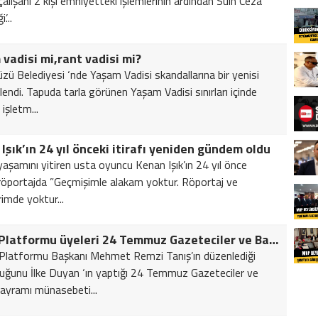
alışanı 2 kişi emniyetteki işlemlerinin ardından Sulh Ceza
’...
vadisi mi,rant vadisi mi?
üzü Belediyesi ‘nde Yaşam Vadisi skandallarına bir yenisi
lendi. Tapuda tarla görünen Yaşam Vadisi sınırları içinde
işletm...
Işık’ın 24 yıl önceki itirafı yeniden gündem oldu
aşamını yitiren usta oyuncu Kenan Işık’ın 24 yıl önce
 röportajda ”Geçmişimle alakam yoktur. Röportaj ve
rimde yoktur...
Basın Platformu üyeleri 24 Temmuz Gazeteciler ve Basın Bayramı’nı kutladı
latformu Başkanı Mehmet Remzi Tanış’ın düzenlediği
uğunu İlke Duyan ‘ın yaptığı 24 Temmuz Gazeteciler ve
ayramı münasebeti...