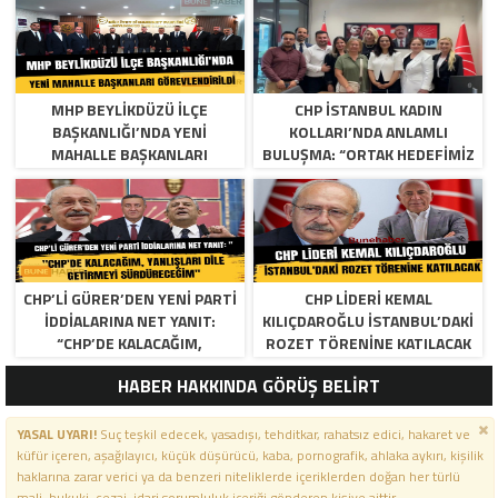
MHP BEYLIKDÜZÜ İLÇE
CHP İSTANBUL KADIN
BAŞKANLIĞI’NDA YENI
KOLLARI’NDA ANLAMLI
MAHALLE BAŞKANLARI
BULUŞMA: “ORTAK HEDEFIMIZ
GÖREVLENDIRILDI
ADALET VE EŞITLIK”
CHP’LI GÜRER’DEN YENI PARTI
CHP LIDERI KEMAL
İDDIALARINA NET YANIT:
KILIÇDAROĞLU İSTANBUL’DAKI
“CHP’DE KALACAĞIM,
ROZET TÖRENINE KATILACAK
YANLIŞLARI DILE GETIRMEYI
HABER HAKKINDA GÖRÜŞ BELİRT
SÜRDÜRECEĞIM”
YASAL UYARI!
Suç teşkil edecek, yasadışı, tehditkar, rahatsız edici, hakaret ve
küfür içeren, aşağılayıcı, küçük düşürücü, kaba, pornografik, ahlaka aykırı, kişilik
haklarına zarar verici ya da benzeri niteliklerde içeriklerden doğan her türlü
mali, hukuki, cezai, idari sorumluluk içeriği gönderen kişiye aittir.