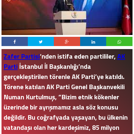
Zafer Partisi
‘nden istifa eden partililer,
AK
Parti
İstanbul İl Başkanlığı’nda
gerçekleştirilen törenle AK Parti’ye katıldı.
Törene katılan AK Parti Genel Başkanvekili
Numan Kurtulmuş, “Bizim etnik kökenler
üzerinde bir ayrışmamız asla söz konusu
değildir. Bu coğrafyada yaşayan, bu ülkenin
vatandaşı olan her kardeşimiz, 85 milyon