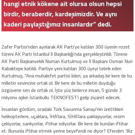
hangi etnik kökene ait olursa olsun hepsi
birdir, beraberdir, kardeşimizdir. Ve aynı
kaderi paylaştığımız insanlardır” dedi.
Zafer Partisi’nden ayrılarak AK Parti’ye katılan 300 üyenin rozet
töreni AK Parti İstanbul İl Başkanlığı’nda gerçekleştirildi. Törene
AK Parti Başkanvekili Numan Kurtulmuş ve İl Başkanı Osman Nuri
Kabaktepe katıldı. Partiye yeni katılan 300 üyeyi tebrik eden
Kurtulmuş, “Ana muhalefet partisi lideri, ya arkadaş bir kere de bu
milletin sevincine ortak ol. Bir kere de bu milletin duyduğu
özgüvene sen de ortak ol. İşte yüz binlerce insan, 5 günde 3
milyonu aşkın İstanbullu TEKNOFEST’i gelip ziyaret edecek.
İnsanları gördüm, oradaki Türk Savunma Sanayi’nin ürettikleri
helikopterlere, uçaklara, İHA’lara, SİHA’lara yaklaşıyorlar, resim
çekiyorlar, sarılıyorlar, iftihar ediyorlar. Bir kere de bundan iftihar
et. Bununla iftihar etmek yerine beyefendi ne diyor? Efendim ‘Biz