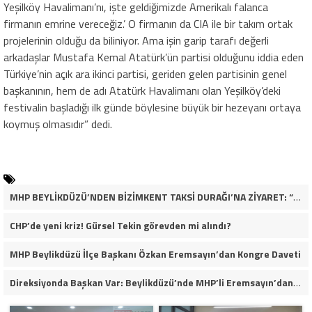
Yeşilköy Havalimanı’nı, işte geldiğimizde Amerikalı falanca
firmanın emrine vereceğiz.’ O firmanın da CIA ile bir takım ortak
projelerinin olduğu da biliniyor. Ama işin garip tarafı değerli
arkadaşlar Mustafa Kemal Atatürk’ün partisi olduğunu iddia eden
Türkiye’nin açık ara ikinci partisi, geriden gelen partisinin genel
başkanının, hem de adı Atatürk Havalimanı olan Yeşilköy’deki
festivalin başladığı ilk günde böylesine büyük bir hezeyanı ortaya
koymuş olmasıdır” dedi.
MHP BEYLİKDÜZÜ’NDEN BİZİMKENT TAKSİ DURAĞI’NA ZİYARET: “ESNAFIMIZIN YANINDAYIZ”
CHP’de yeni kriz! Gürsel Tekin görevden mi alındı?
MHP Beylikdüzü İlçe Başkanı Özkan Eremsayın’dan Kongre Daveti
Direksiyonda Başkan Var: Beylikdüzü’nde MHP’li Eremsayın’dan Esnafa Tam Destek!