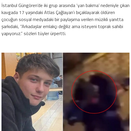
İstanbul Güngören’de iki grup arasında ‘yan bakma’ nedeniyle çıkan
kavgada 17 yaşındaki Atlas Çağlayan’ı bıçaklayarak öldüren
çocuğun sosyal medyadaki bir paylaşıma verilen müzikli yanıtta
şarkıdaki, “Arkadaşlar emlakçı değiliz ama isteyeni toprak sahibi
yapıyoruz.” sözleri tüyler ürpertti.