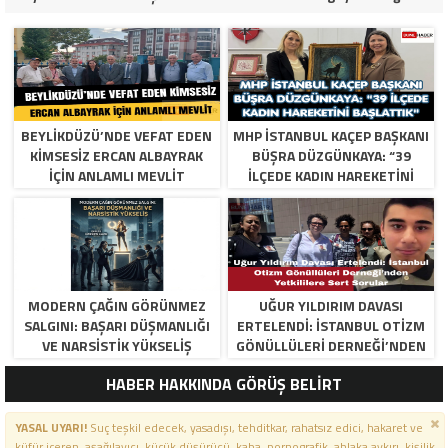
BEYLIKDÜZÜ’NDE VEFAT EDEN
MHP İSTANBUL KAÇEP BAŞKANI
KIMSESIZ ERCAN ALBAYRAK
BÜŞRA DÜZGÜNKAYA: “39
İÇIN ANLAMLI MEVLIT
İLÇEDE KADIN HAREKETINI
BAŞLATTIK”
MODERN ÇAĞIN GÖRÜNMEZ
UĞUR YILDIRIM DAVASI
SALGINI: BAŞARI DÜŞMANLIĞI
ERTELENDI: İSTANBUL OTIZM
VE NARSISTIK YÜKSELIŞ
GÖNÜLLÜLERI DERNEĞI’NDEN
YETKILILERE SERT SORULAR
HABER HAKKINDA GÖRÜŞ BELİRT
YASAL UYARI!
Suç teşkil edecek, yasadışı, tehditkar, rahatsız edici, hakaret ve
küfür içeren, aşağılayıcı, küçük düşürücü, kaba, pornografik, ahlaka aykırı, kişilik