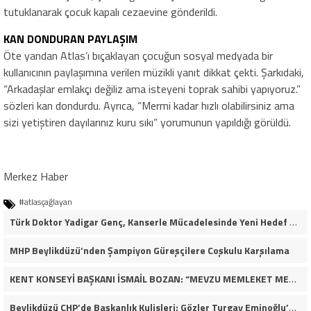
tutuklanarak çocuk kapalı cezaevine gönderildi.
KAN DONDURAN PAYLAŞIM
Öte yandan Atlas’ı bıçaklayan çocuğun sosyal medyada bir
kullanıcının paylaşımına verilen müzikli yanıt dikkat çekti. Şarkıdaki,
“Arkadaşlar emlakçı değiliz ama isteyeni toprak sahibi yapıyoruz.”
sözleri kan dondurdu. Ayrıca, “Mermi kadar hızlı olabilirsiniz ama
sizi yetiştiren dayılarınız kuru sıkı” yorumunun yapıldığı görüldü.
Merkez Haber
#atlasçağlayan
Türk Doktor Yadigar Genç, Kanserle Mücadelesinde Yeni Hedef Kanser Kök Hücreleri
MHP Beylikdüzü’nden Şampiyon Güreşçilere Coşkulu Karşılama
KENT KONSEYİ BAŞKANI İSMAİL BOZAN: “MEVZU MEMLEKET MESELESİ”
Beylikdüzü CHP’de Başkanlık Kulisleri: Gözler Turgay Eminoğlu’nda!