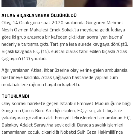
ATLAS BIÇAKLANARAK ÖLDÜRÜLDÜ
Olay, 14 Ocak günü saat 20.20 sıralarında Güngören Mehmet
Nesih Özmen Mahallesi Emek Sokak’ta meydana geldi. İddiaya
göre iki grup arasında bir kafeden çıktıktan sonra ‘yan bakma’
nedeniyle tartışma çıktı. Tartışma kısa sürede kavgaya dönüştü.
Bıçaklı kavgada E.Ç. (15), sustalı olarak tabir edilen bıçakla Atlas
Çağlayan’ı (17) yaraladı.
Ağır yaralanan Atlas, ihbar üzerine olay yerine gelen ambulansla
hastaneye kaldırıldı. Atlas Çağlayan hastanede yapılan tüm
müdahalelere rağmen hayatını kaybetti.
TUTUKLANDI
Olay sonrası harekete geçen İstanbul Emniyet Müdürlüğü’ne bağlı
Güngören Çocuk Büro Amirliği ekipleri, E.Ç.’yi suç aleti bıçak ile
yakalayarak gözaltına aldı. Emniydtteki işlemleri tamamlanan E.Ç.,
Bakırköy Adalet Sarayı/na sevk edildi. Burada savcılık işlemleri
tamamlanan çocuk, çıkarıldığı Nöbetçi Sulh Ceza Hakimliği’nce