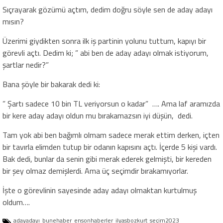
Sıçrayarak gözümü açtım, dedim doğru söyle sen de aday adayı
mısın?
Üzerimi giydikten sonra ilk iş partinin yolunu tuttum, kapıyı bir
görevli açtı. Dedim ki; ” abi ben de aday adayı olmak istiyorum,
şartlar nedir?”
Bana şöyle bir bakarak dedi ki:
” Şartı sadece 10 bin TL veriyorsun o kadar” …. Ama laf aramızda
bir kere aday adayı oldun mu bırakamazsın iyi düşün, dedi.
Tam yok abi ben bağımlı olmam sadece merak ettim derken, içten
bir tavırla elimden tutup bir odanın kapısını açtı. İçerde 5 kişi vardı.
Bak dedi, bunlar da senin gibi merak ederek gelmişti, bir kereden
bir şey olmaz demişlerdi. Ama üç seçimdir bırakamıyorlar.
İşte o görevlinin sayesinde aday adayı olmaktan kurtulmuş
oldum….
adayadayı
bunehaber
ensonhaberler
ilyasbozkurt
seçim2023