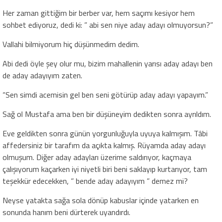
Her zaman gittiğim bir berber var, hem saçımı kesiyor hem
sohbet ediyoruz, dedi ki: ” abi sen niye aday adayı olmuyorsun?”
Vallahi bilmiyorum hiç düşünmedim dedim.
Abi dedi öyle şey olur mu, bizim mahallenin yarısı aday adayı ben
de aday adayıyım zaten.
“Sen simdi acemisin gel ben seni götürüp aday adayı yapayım.”
Sağ ol Mustafa ama ben bir düşüneyim dedikten sonra ayrıldım.
Eve geldikten sonra günün yorgunluğuyla uyuya kalmışım. Tâbi
affedersiniz bir tarafım da açıkta kalmış. Rüyamda aday adayı
olmuşum. Diğer aday adayları üzerime saldırıyor, kaçmaya
çalışıyorum kaçarken iyi niyetli biri beni saklayıp kurtarıyor, tam
teşekkür edecekken, ” bende aday adayıyım ” demez mi?
Neyse yatakta sağa sola dönüp kabuslar içinde yatarken en
sonunda hanım beni dürterek uyandırdı.