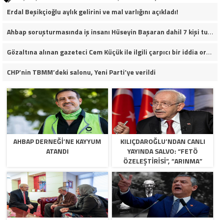
Erdal Beşikçioğlu aylık gelirini ve mal varlığını açıkladı!
Ahbap soruşturmasında iş insanı Hüseyin Başaran dahil 7 kişi tutuklandı.
Gözaltına alınan gazeteci Cem Küçük ile ilgili çarpıcı bir iddia ortaya atıldı.
CHP’nin TBMM’deki salonu, Yeni Parti’ye verildi
AHBAP DERNEĞI’NE KAYYUM
KILIÇDAROĞLU’NDAN CANLI
ATANDI
YAYINDA SALVO: “FETÖ
ÖZELEŞTIRISI”, “ARINMA”
RESTI VE KURULTAY TAKVIMI!