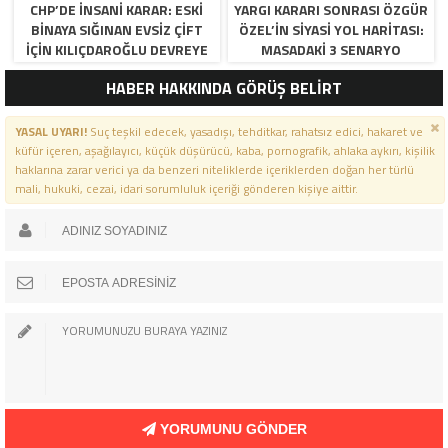
CHP’DE İNSANI KARAR: ESKI
YARGI KARARI SONRASI ÖZGÜR
BINAYA SIĞINAN EVSIZ ÇIFT
ÖZEL’IN SIYASI YOL HARITASI:
İÇIN KILIÇDAROĞLU DEVREYE
MASADAKI 3 SENARYO
GIRDI!
HABER HAKKINDA GÖRÜŞ BELİRT
YASAL UYARI!
Suç teşkil edecek, yasadışı, tehditkar, rahatsız edici, hakaret ve
küfür içeren, aşağılayıcı, küçük düşürücü, kaba, pornografik, ahlaka aykırı, kişilik
haklarına zarar verici ya da benzeri niteliklerde içeriklerden doğan her türlü
mali, hukuki, cezai, idari sorumluluk içeriği gönderen kişiye aittir.
YORUMUNU GÖNDER