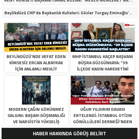
Beylikdüzü CHP’de Başkanlık Kulisleri: Gözler Turgay Eminoğlu’nda!
BEYLIKDÜZÜ’NDE VEFAT EDEN
MHP İSTANBUL KAÇEP BAŞKANI
KIMSESIZ ERCAN ALBAYRAK
BÜŞRA DÜZGÜNKAYA: “39
İÇIN ANLAMLI MEVLIT
İLÇEDE KADIN HAREKETINI
BAŞLATTIK”
MODERN ÇAĞIN GÖRÜNMEZ
UĞUR YILDIRIM DAVASI
SALGINI: BAŞARI DÜŞMANLIĞI
ERTELENDI: İSTANBUL OTIZM
VE NARSISTIK YÜKSELIŞ
GÖNÜLLÜLERI DERNEĞI’NDEN
YETKILILERE SERT SORULAR
HABER HAKKINDA GÖRÜŞ BELİRT