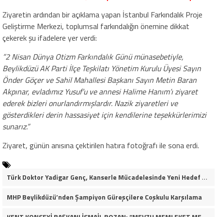
​Ziyaretin ardından bir açıklama yapan İstanbul Farkındalık Proje
Geliştirme Merkezi, toplumsal farkındalığın önemine dikkat
çekerek şu ifadelere yer verdi:
​”2 Nisan Dünya Otizm Farkındalık Günü münasebetiyle,
Beylikdüzü AK Parti İlçe Teşkilatı Yönetim Kurulu Üyesi Sayın
Önder Göçer ve Sahil Mahallesi Başkanı Sayın Metin Baran
Akpınar, evladımız Yusuf’u ve annesi Halime Hanım’ı ziyaret
ederek bizleri onurlandırmışlardır. Nazik ziyaretleri ve
gösterdikleri derin hassasiyet için kendilerine teşekkürlerimizi
sunarız.”
​Ziyaret, günün anısına çektirilen hatıra fotoğrafı ile sona erdi.
Türk Doktor Yadigar Genç, Kanserle Mücadelesinde Yeni Hedef Kanser Kök Hücreleri
MHP Beylikdüzü’nden Şampiyon Güreşçilere Coşkulu Karşılama
KENT KONSEYİ BAŞKANI İSMAİL BOZAN: “MEVZU MEMLEKET MESELESİ”