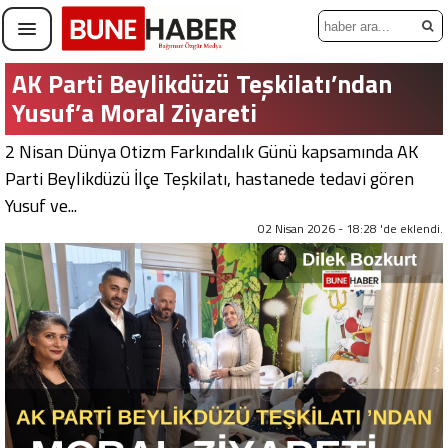
AK Parti Beylikdüzü Teşkilatı’ndan
Yusuf’a Moral Ziyareti
​2 Nisan Dünya Otizm Farkındalık Günü kapsamında AK
Parti Beylikdüzü İlçe Teşkilatı, hastanede tedavi gören
Yusuf ve...
02 Nisan 2026 - 18:28 'de eklendi.