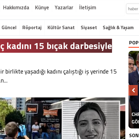
Hakkımızda
Künye
Yazarlar
İletişim
Güncel
Röportaj
Kültür Sanat
Siyaset
Sağlık & Yaşam
nç kadını 15 bıçak darbesiyle
POP
r birlikte yaşadığı kadını çalıştığı iş yerinde 15
n...
A
CHP
ER
GÖ
ER
SON