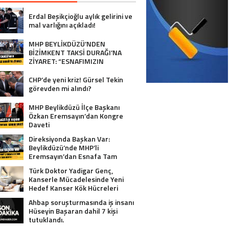
Erdal Beşikçioğlu aylık gelirini ve
mal varlığını açıkladı!
MHP BEYLİKDÜZÜ’NDEN
BİZİMKENT TAKSİ DURAĞI’NA
ZİYARET: “ESNAFIMIZIN
YANINDAYIZ”
CHP’de yeni kriz! Gürsel Tekin
görevden mi alındı?
MHP Beylikdüzü İlçe Başkanı
Özkan Eremsayın’dan Kongre
Daveti
Direksiyonda Başkan Var:
Beylikdüzü’nde MHP’li
Eremsayın’dan Esnafa Tam
Destek!
Türk Doktor Yadigar Genç,
Kanserle Mücadelesinde Yeni
Hedef Kanser Kök Hücreleri
Ahbap soruşturmasında iş insanı
Hüseyin Başaran dahil 7 kişi
tutuklandı.