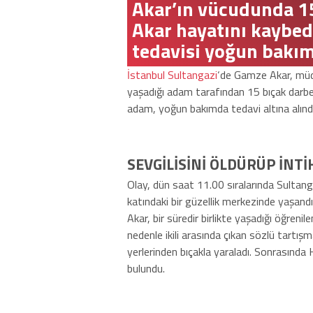
Akar’ın vücudunda 15 
Akar hayatını kaybede
tedavisi yoğun bakı
İstanbul Sultangazi
‘de Gamze Akar, müdür
yaşadığı adam tarafından 15 bıçak darbes
adam, yoğun bakımda tedavi altına alındı
SEVGİLİSİNİ ÖLDÜRÜP İNTİ
Olay, dün saat 11.00 sıralarında Sultanga
katındaki bir güzellik merkezinde yaşan
Akar, bir süredir birlikte yaşadığı öğrenil
nedenle ikili arasında çıkan sözlü tartış
yerlerinden bıçakla yaraladı. Sonrasında Ha
bulundu.