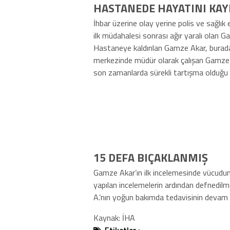
HASTANEDE HAYATINI KAY
İhbar üzerine olay yerine polis ve sağlık e
ilk müdahalesi sonrası ağır yaralı olan G
Hastaneye kaldırılan Gamze Akar, burada
merkezinde müdür olarak çalışan Gamze Akar
son zamanlarda sürekli tartışma olduğu 
15 DEFA BIÇAKLANMIŞ
Gamze Akar’ın ilk incelemesinde vücudund
yapılan incelemelerin ardından defnedi
A.’nın yoğun bakımda tedavisinin devam e
Kaynak: İHA