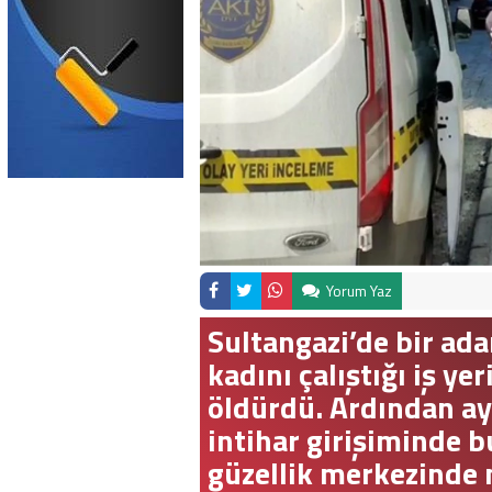
Yorum Yaz
Sultangazi’de bir ada
kadını çalıştığı iş ye
öldürdü. Ardından ay
intihar girişiminde 
güzellik merkezinde