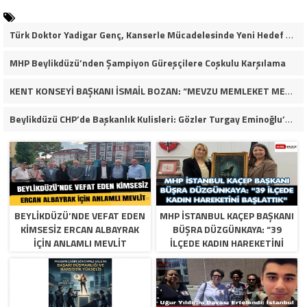
Türk Doktor Yadigar Genç, Kanserle Mücadelesinde Yeni Hedef Kanser Kök Hücreleri
MHP Beylikdüzü’nden Şampiyon Güreşçilere Coşkulu Karşılama
KENT KONSEYİ BAŞKANI İSMAİL BOZAN: “MEVZU MEMLEKET MESELESİ”
Beylikdüzü CHP’de Başkanlık Kulisleri: Gözler Turgay Eminoğlu’nda!
BEYLIKDÜZÜ’NDE VEFAT EDEN
MHP İSTANBUL KAÇEP BAŞKANI
KIMSESIZ ERCAN ALBAYRAK
BÜŞRA DÜZGÜNKAYA: “39
İÇIN ANLAMLI MEVLIT
İLÇEDE KADIN HAREKETINI
BAŞLATTIK”