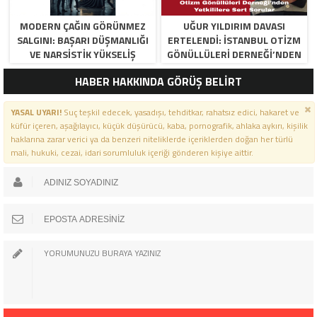
MODERN ÇAĞIN GÖRÜNMEZ
UĞUR YILDIRIM DAVASI
SALGINI: BAŞARI DÜŞMANLIĞI
ERTELENDI: İSTANBUL OTIZM
VE NARSISTIK YÜKSELIŞ
GÖNÜLLÜLERI DERNEĞI’NDEN
YETKILILERE SERT SORULAR
HABER HAKKINDA GÖRÜŞ BELİRT
YASAL UYARI!
Suç teşkil edecek, yasadışı, tehditkar, rahatsız edici, hakaret ve
küfür içeren, aşağılayıcı, küçük düşürücü, kaba, pornografik, ahlaka aykırı, kişilik
haklarına zarar verici ya da benzeri niteliklerde içeriklerden doğan her türlü
mali, hukuki, cezai, idari sorumluluk içeriği gönderen kişiye aittir.