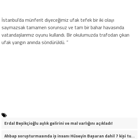
İstanbul’da münferit diyeceğimiz ufak tefek bir iki olayı
saymazsak tamamen sorunsuz ve tam bir bahar havasında
vatandaşlarımız oyunu kullandı. Bir okulumuzda trafodan çıkan
ufak yangın anında söndürüldü. ”
Erdal Beşikçioğlu aylık gelirini ve mal varlığını açıkladı!
Ahbap soruşturmasında iş insanı Hüseyin Başaran dahil 7 kişi tutuklandı.