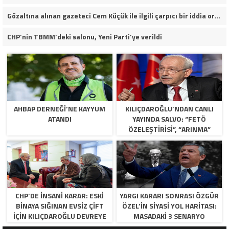
Gözaltına alınan gazeteci Cem Küçük ile ilgili çarpıcı bir iddia ortaya atıldı.
CHP’nin TBMM’deki salonu, Yeni Parti’ye verildi
AHBAP DERNEĞI’NE KAYYUM
KILIÇDAROĞLU’NDAN CANLI
ATANDI
YAYINDA SALVO: “FETÖ
ÖZELEŞTIRISI”, “ARINMA”
RESTI VE KURULTAY TAKVIMI!
CHP’DE İNSANI KARAR: ESKI
YARGI KARARI SONRASI ÖZGÜR
BINAYA SIĞINAN EVSIZ ÇIFT
ÖZEL’IN SIYASI YOL HARITASI:
İÇIN KILIÇDAROĞLU DEVREYE
MASADAKI 3 SENARYO
GIRDI!