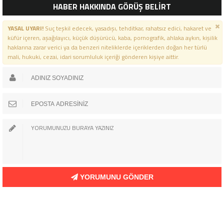
HABER HAKKINDA GÖRÜŞ BELİRT
YASAL UYARI!
Suç teşkil edecek, yasadışı, tehditkar, rahatsız edici, hakaret ve
küfür içeren, aşağılayıcı, küçük düşürücü, kaba, pornografik, ahlaka aykırı, kişilik
haklarına zarar verici ya da benzeri niteliklerde içeriklerden doğan her türlü
mali, hukuki, cezai, idari sorumluluk içeriği gönderen kişiye aittir.
YORUMUNU GÖNDER