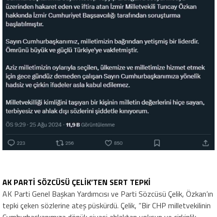
AK PARTİ SÖZCÜSÜ ÇELİK’TEN SERT TEPKİ
AK Parti Genel Başkan Yardımcısı ve Parti Sözcüsü Çelik, Özkan’ın
tepki çeken sözlerine ateş püskürdü. Çelik, “Bir CHP milletvekilinin