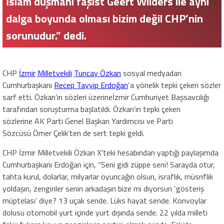
İslam düşmanı faşist Geert Wilders ile aynı
dalga boyunda olması bizim değil CHP’nin
sorunudur.” dedi.
CHP
İzmir
Milletvekili
Tuncay Özkan
sosyal medyadan
Cumhurbaşkanı
Recep Tayyip Erdoğan
‘a yönelik tepki çeken sözler
sarf etti. Özkan’ın sözleri üzerineİzmir Cumhuriyet Başsavcılığı
tarafından soruşturma başlatıldı. Özkan’ın tepki çeken
sözlerine AK Parti Genel Başkan Yardımcısı ve Parti
Sözcüsü Ömer Çelik’ten de sert tepki geldi.
CHP İzmir Milletvekili Özkan X’teki hesabından yaptığı paylaşımda
Cumhurbaşkanı Erdoğan için, “Seni gidi züppe seni! Sarayda otur,
tahta kurul, dolarlar, milyarlar oyuncağın olsun, israflık, müsriflik
yoldaşın, zenginler senin arkadaşın bize mi diyorsun ‘gösteriş
müptelası’ diye? 13 uçak sende. Lüks hayat sende. Konvoylar
dolusu otomobil yurt içinde yurt dışında sende. 22 yılda milleti