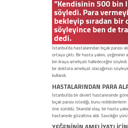
“Kendisinin 500 bin l
söyledi. Para vermeyi
bekleyip sıradan bir
söyleyince ben de tr
dedi.
İstanbul’da hastalarından bıçak parası ald
ortaya çıktı. Bir hasta yakını, yeğeninin 
bin liraya ameliyatı halledeceğini söyled
bir doktora ameliyat olacağımızı söyley
kullandı.
HASTALARINDAN PARA AL
İstanbul’da bir devlet hastanesinde gör
bıçak parası istediği, bunu reddedenleri
öne sürüldü. Skandal olay, bir hasta yakın
hastanede gözaltına aldı. Savcılığın yür
YEĞENİNİN AMELİYATI İÇ