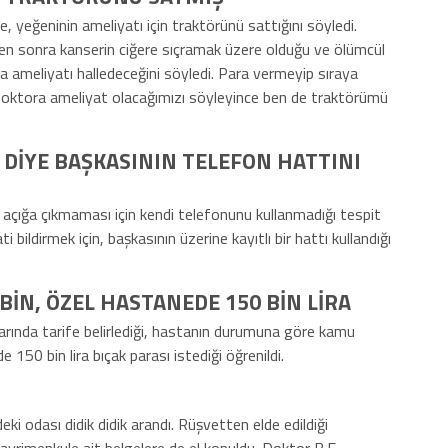
e, yeğeninin ameliyatı için traktörünü sattığını söyledi.
en sonra kanserin ciğere sıçramak üzere olduğu ve ölümcül
ya ameliyatı halledeceğini söyledi. Para vermeyip sıraya
r doktora ameliyat olacağımızı söyleyince ben de traktörümü
 DİYE BAŞKASININ TELEFON HATTINI
 açığa çıkmaması için kendi telefonunu kullanmadığı tespit
i bildirmek için, başkasının üzerine kayıtlı bir hattı kullandığı
İN, ÖZEL HASTANEDE 150 BİN LİRA
larında tarife belirlediği, hastanın durumuna göre kamu
150 bin lira bıçak parası istediği öğrenildi.
 odası didik didik arandı. Rüşvetten elde edildiği