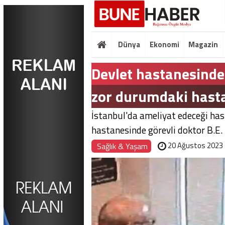
Dünya
Ekonomi
Magazin
Devlet hastanesinde 
zor durumdaki hasta
İstanbul'da ameliyat edeceği ha
hastanesinde görevli doktor B.E. t
20 Ağustos 2023
Sağlık & Yaşam