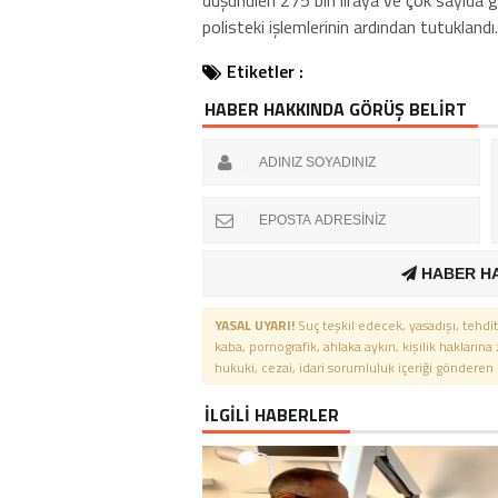
düşünülen 275 bin liraya ve çok sayıda g
polisteki işlemlerinin ardından tutuklandı.
Etiketler :
HABER HAKKINDA GÖRÜŞ BELİRT
HABER H
YASAL UYARI!
Suç teşkil edecek, yasadışı, tehdit
kaba, pornografik, ahlaka aykırı, kişilik haklarına
hukuki, cezai, idari sorumluluk içeriği gönderen ki
İLGİLİ HABERLER