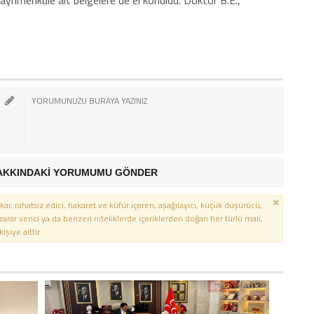
ayrimenkule ait belgelere de el konuldu. Doktor B.E.,
AKKINDAKİ YORUMUMU GÖNDER
kar, rahatsız edici, hakaret ve küfür içeren, aşağılayıcı, küçük düşürücü,
 zarar verici ya da benzeri niteliklerde içeriklerden doğan her türlü mali,
şiye aittir.