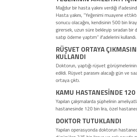
Mağdur bir hasta yakını verdiği ifadesind
Hasta yakını, “Yeğenimi muayene ettikt
sonucu olacağını, kendisinin 500 bin lira
girersek, uzun süre bekleyip sıradan bi
satıp ödeme yaptım” ifadelerini kullandı.
RÜŞVET ORTAYA ÇIKMASIN
KULLANDI
Doktorun, yaptığı rüşvet görüşmelerinin
edildi. Rüşvet parasını alacağı gün ve saat
ortaya çıktı.
KAMU HASTANESİNDE 120 B
Yapılan çalışmalarda şüphelinin ameliyat
hastanesinde 120 bin lira, özel hastanede 
DOKTOR TUTUKLANDI
Yapılan operasyonda doktorun hastanedeki