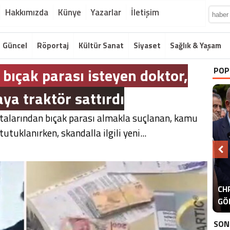
Hakkımızda
Künye
Yazarlar
İletişim
Güncel
Röportaj
Kültür Sanat
Siyaset
Sağlık & Yaşam
bıçak parası isteyen doktor,
POP
ya traktör sattırdı
stalarından bıçak parası almakla suçlanan, kamu
utuklanırken, skandalla ilgili yeni...
A
CHP
ER
GÖ
ER
SON