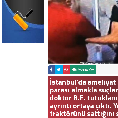
Yorum Yaz
İstanbul’da ameliyat
parası almakla suçla
doktor B.E. tutuklanır
ayrıntı ortaya çıktı. 
traktörünü sattığını 