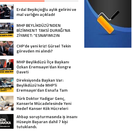
Erdal Beşikçioğlu aylık gelirini ve
mal varlığını açıkladı!
MHP BEYLİKDÜZÜ’NDEN
BİZİMKENT TAKSİ DURAĞI’NA
ZİYARET: “ESNAFIMIZIN
YANINDAYIZ”
CHP’de yeni kriz! Gürsel Tekin
görevden mi alındı?
MHP Beylikdüzü İlçe Başkanı
Özkan Eremsayın’dan Kongre
Daveti
Direksiyonda Başkan Var:
Beylikdüzü’nde MHP’li
Eremsayın’dan Esnafa Tam
Destek!
Türk Doktor Yadigar Genç,
Kanserle Mücadelesinde Yeni
Hedef Kanser Kök Hücreleri
Ahbap soruşturmasında iş insanı
Hüseyin Başaran dahil 7 kişi
tutuklandı.