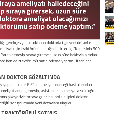
iraya ameliyatı halledeceğini
p sıraya girersek, uzun süre
 doktora ameliyat olacağımızı
aktörümü satıp ödeme yaptım.”
ığı gerekçesiyle tutuklanan doktorla ilgili yeni detaylar
ameliyatı için traktörünü sattığını belirterek, “Kendisinin 500
i. Para vermeyip sıraya girersek, uzun süre bekleyip sıradan
ince ben de traktörümü satıp ödeme yaptım.” ifadelerini
AN DOKTOR GÖZALTINDA
ev yapan doktor B.E.’nin ameliyat edeceği hastalarından
n ameliyatlarına girmeyip, asistanlarını ameliyata soktuğu
ının şikayetiyle ortaya çıkarken, polis ekipleri doktoru
üttüğü soruşturmada yeni detaylara ulaşıldı.
İN TRAKTÖRÜNÜ SATMIŞ