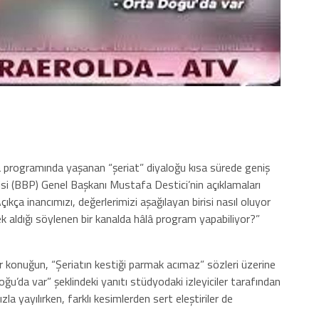
a programında yaşanan “şeriat” diyaloğu kısa sürede geniş
rtisi (BBP) Genel Başkanı Mustafa Destici’nin açıklamaları
çıkça inancımızı, değerlerimizi aşağılayan birisi nasıl oluyor
 aldığı söylenen bir kanalda hâlâ program yapabiliyor?”
konuğun, “Şeriatın kestiği parmak acımaz” sözleri üzerine
ğu’da var” şeklindeki yanıtı stüdyodaki izleyiciler tarafından
la yayılırken, farklı kesimlerden sert eleştiriler de