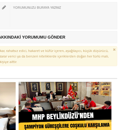
AKKINDAKİ YORUMUMU GÖNDER
kar, rahatsız edici, hakaret ve küfür içeren, aşağılayıcı, küçük düşürücü,
 zarar verici ya da benzeri niteliklerde içeriklerden doğan her türlü mali,
şiye aittir.