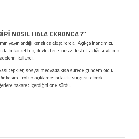
BİRİ NASIL HALA EKRANDA ?”
n yayınlandığı kanalı da eleştirerek, “Açıkça inancımızı,
yor da hükümetten, devletten sınırsız destek aldığı söylenen
delerini kullandı.
iyasi tepkiler, sosyal medyada kısa sürede gündem oldu.
Bir kesim Erol’un açıklamasını laiklik vurgusu olarak
erlere hakaret içerdiğini öne sürdü.