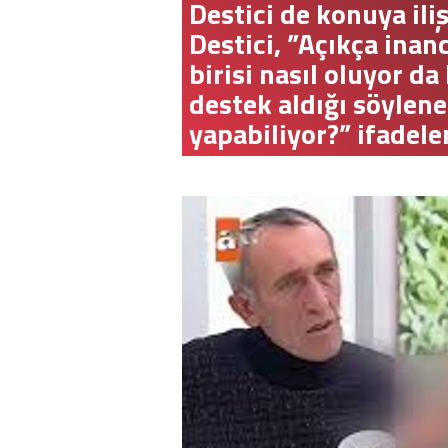
Destici de konuya il
Destici, ”Açıkça inan
birisi nasıl oluyor d
destek aldığı söylen
yapabiliyor?” ifadeler