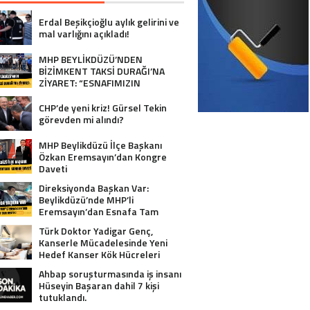
Erdal Beşikçioğlu aylık gelirini ve
mal varlığını açıkladı!
MHP BEYLİKDÜZÜ’NDEN
BİZİMKENT TAKSİ DURAĞI’NA
ZİYARET: “ESNAFIMIZIN
YANINDAYIZ”
CHP’de yeni kriz! Gürsel Tekin
görevden mi alındı?
MHP Beylikdüzü İlçe Başkanı
Özkan Eremsayın’dan Kongre
Daveti
Direksiyonda Başkan Var:
Beylikdüzü’nde MHP’li
Eremsayın’dan Esnafa Tam
Destek!
Türk Doktor Yadigar Genç,
Kanserle Mücadelesinde Yeni
Hedef Kanser Kök Hücreleri
Ahbap soruşturmasında iş insanı
Hüseyin Başaran dahil 7 kişi
tutuklandı.