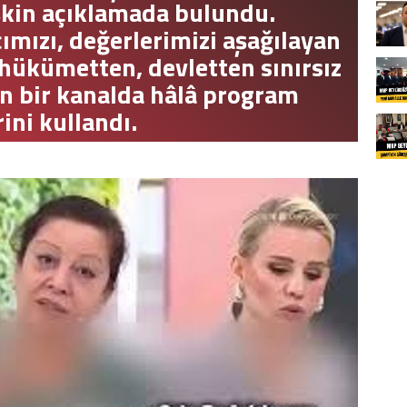
işkin açıklamada bulundu.
cımızı, değerlerimizi aşağılayan
a hükümetten, devletten sınırsız
en bir kanalda hâlâ program
ini kullandı.