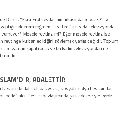
e Demir, “Esra Erol sevdasının arkasında ne var? ATV
aptığı saldırılara rağmen Esra Erol’ u ısrarla televizyonda
göz yumuyor? Mesele reyting mi? Eğer mesele reyting ise
ın reytinge kurban edildiğini söylemek yanlış değildir. Toplum
amı ne zaman kapatılacak ve bu kadın televizyondan ne
 bulundu.
İSLAM’DIR, ADALETTİR
estici de dahil oldu. Destici, sosyal medya hesabından
ı hedef aldı. Destici paylaşımında şu ifadelere yer verdi: