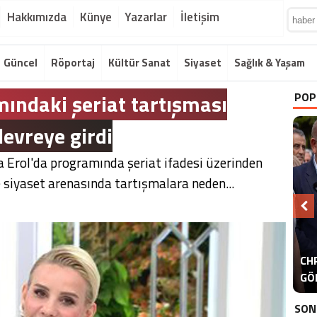
Hakkımızda
Künye
Yazarlar
İletişim
Güncel
Röportaj
Kültür Sanat
Siyaset
Sağlık & Yaşam
mındaki şeriat tartışması
POP
devreye girdi
 Erol'da programında şeriat ifadesi üzerinden
siyaset arenasında tartışmalara neden...
A
CHP
ER
GÖ
ER
SON