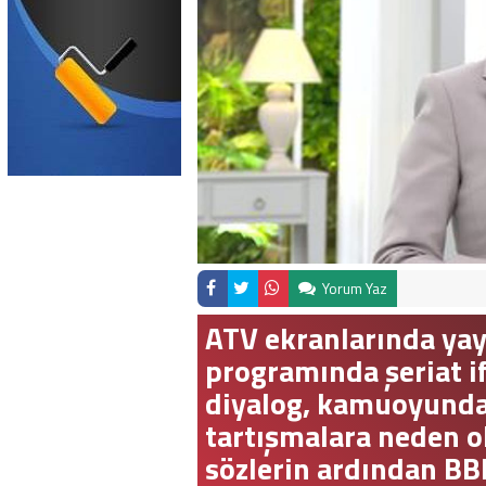
Yorum Yaz
ATV ekranlarında yay
programında şeriat i
diyalog, kamuoyunda
tartışmalara neden o
sözlerin ardından B