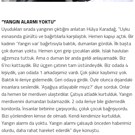
“YANGIN ALARMI YOKTU”
Uyudukları sırada yangının çıktığını anlatan Hülya Karadağ, “Uyku
esnasında gürültü ve bağırtılarla karşılaştık. Hemen kapıyı açtık. Bir
kadının ‘Yangın var’ bağırtısıyla baktık, dumanları gördük. İlk başta
çok duman yoktu. Hemen içeri girip çocukları aldık. Islak havluları
ağzımıza tuttuk. Ama o duman bir anda geldi anlayamadık. Biz
6’ncı kattaydık. Biz üçgen çatının tam üstündeydik. Biz odada 4
kişiydik, yan odada 1 arkadaşımız vardı. Çok şükür kaybımız yok.
Baktık ki ileriye gidemedik. Geri odaya girdik. Öyle olunca dışarıdaki
insanlara seslendik. ‘Aşağıya atlayabilir miyiz?’ diye sorduk. Onlar
da hemen bir merdiven ulaştırdılar. Çatıya atladık kurtulduk. Yangın
merdivenini dumandan bulamazdık. 2 oda ileriye bile gidemedik
koridorda. İnsanlar birbirine çarpıyordu, çoluk çocuk bağrışıyordu.
Bizi yönlendiren kimse de olmadı. Kendi kendimize kurtulduk.
Yangın alarmı da yoktu. Yangın alarmı çalsaydı önceden haberimiz
olurdu, daha rahat hareket ederdik” diye konuştu.