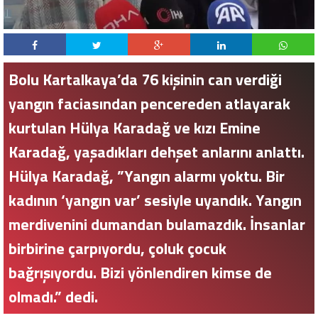
Bolu Kartalkaya’da 76 kişinin can verdiği
yangın faciasından pencereden atlayarak
kurtulan Hülya Karadağ ve kızı Emine
Karadağ, yaşadıkları dehşet anlarını anlattı.
Hülya Karadağ, ”Yangın alarmı yoktu. Bir
kadının ‘yangın var’ sesiyle uyandık. Yangın
merdivenini dumandan bulamazdık. İnsanlar
birbirine çarpıyordu, çoluk çocuk
bağrışıyordu. Bizi yönlendiren kimse de
olmadı.” dedi.