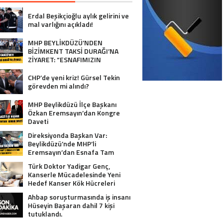
Erdal Beşikçioğlu aylık gelirini ve
mal varlığını açıkladı!
MHP BEYLİKDÜZÜ’NDEN
BİZİMKENT TAKSİ DURAĞI’NA
ZİYARET: “ESNAFIMIZIN
YANINDAYIZ”
CHP’de yeni kriz! Gürsel Tekin
görevden mi alındı?
MHP Beylikdüzü İlçe Başkanı
Özkan Eremsayın’dan Kongre
Daveti
Direksiyonda Başkan Var:
Beylikdüzü’nde MHP’li
Eremsayın’dan Esnafa Tam
Destek!
Türk Doktor Yadigar Genç,
Kanserle Mücadelesinde Yeni
Hedef Kanser Kök Hücreleri
Ahbap soruşturmasında iş insanı
Hüseyin Başaran dahil 7 kişi
tutuklandı.