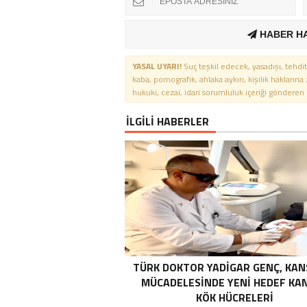
HABER H
YASAL UYARI!
Suç teşkil edecek, yasadışı, tehdit
kaba, pornografik, ahlaka aykırı, kişilik haklarına
hukuki, cezai, idari sorumluluk içeriği gönderen ki
İLGİLİ HABERLER
TÜRK DOKTOR YADIGAR GENÇ, KAN
MÜCADELESINDE YENI HEDEF KA
KÖK HÜCRELERI