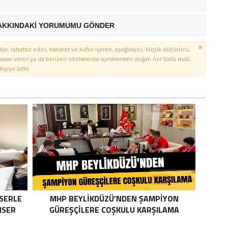
AKKINDAKİ YORUMUMU GÖNDER
kar, rahatsız edici, hakaret ve küfür içeren, aşağılayıcı, küçük düşürücü,
 zarar verici ya da benzeri niteliklerde içeriklerden doğan her türlü mali,
şiye aittir.
SERLE
MHP BEYLIKDÜZÜ’NDEN ŞAMPIYON
NSER
GÜREŞÇILERE COŞKULU KARŞILAMA