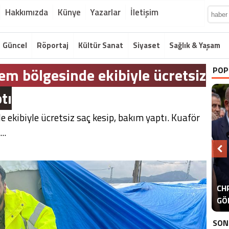
Hakkımızda
Künye
Yazarlar
İletişim
Güncel
Röportaj
Kültür Sanat
Siyaset
Sağlık & Yaşam
em bölgesinde ekibiyle ücretsiz
POP
tı
 ekibiyle ücretsiz saç kesip, bakım yaptı. Kuaför
..
A
CHP
ER
GÖ
ER
SON