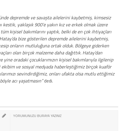
nde depremde ve savaşta ailelerini kaybetmiş, kimsesiz
nı kestik, yaklaşık 900’e yakın kız ve erkek olmak üzere
üm kişisel bakımlarını yaptık, belki de en çok ihtiyaçları
 Hatay’da bize gösterilen depremde ailelerini kaybetmiş,
ı kesip onların mutluluğuna ortak olduk. Bölgeye giderken
yaçları olan birçok malzeme daha dağıttık. Hatay’dan
ine oradaki çocuklarımızın kişisel bakımlarıyla ilgilenip
di ekibim ve sosyal medyada haberleştiğimiz birçok kuaför
arımızı sevindirdiğimiz, onları ufakta olsa mutlu ettiğimiz
böyle acı yaşatmasın”
dedi.