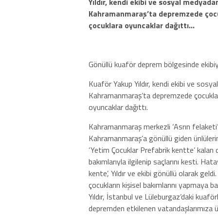
Yıldır, kendi ekibi ve sosyal medyada
Kahramanmaraş’ta depremzede çocukla
çocuklara oyuncaklar dağıttı…
Gönüllü kuaför deprem bölgesinde ekibiyl
Kuaför Yakup Yıldır, kendi ekibi ve sosy
Kahramanmaraş’ta depremzede çocukların 
oyuncaklar dağıttı.
Kahramanmaraş merkezli ‘Asrın felaketi’
Kahramanmaraş’a gönüllü giden ünlülerin
‘Yetim Çocuklar Prefabrik kentte’ kalan
bakımlarıyla ilgilenip saçlarını kesti. Hat
kente’, Yıldır ve ekibi gönüllü olarak g
çocukların kişisel bakımlarını yapmaya baş
Yıldır, İstanbul ve Lüleburgaz’daki kuaför
depremden etkilenen vatandaşlarımıza üc