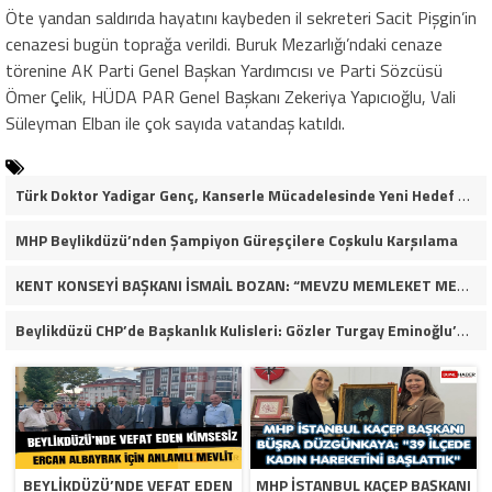
Öte yandan saldırıda hayatını kaybeden il sekreteri Sacit Pişgin’in
cenazesi bugün toprağa verildi. Buruk Mezarlığı’ndaki cenaze
törenine AK Parti Genel Başkan Yardımcısı ve Parti Sözcüsü
Ömer Çelik, HÜDA PAR Genel Başkanı Zekeriya Yapıcıoğlu, Vali
Süleyman Elban ile çok sayıda vatandaş katıldı.
Türk Doktor Yadigar Genç, Kanserle Mücadelesinde Yeni Hedef Kanser Kök Hücreleri
MHP Beylikdüzü’nden Şampiyon Güreşçilere Coşkulu Karşılama
KENT KONSEYİ BAŞKANI İSMAİL BOZAN: “MEVZU MEMLEKET MESELESİ”
Beylikdüzü CHP’de Başkanlık Kulisleri: Gözler Turgay Eminoğlu’nda!
BEYLIKDÜZÜ’NDE VEFAT EDEN
MHP İSTANBUL KAÇEP BAŞKANI