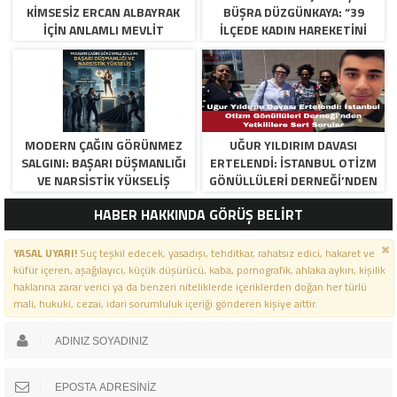
KIMSESIZ ERCAN ALBAYRAK
BÜŞRA DÜZGÜNKAYA: “39
İÇIN ANLAMLI MEVLIT
İLÇEDE KADIN HAREKETINI
BAŞLATTIK”
MODERN ÇAĞIN GÖRÜNMEZ
UĞUR YILDIRIM DAVASI
SALGINI: BAŞARI DÜŞMANLIĞI
ERTELENDI: İSTANBUL OTIZM
VE NARSISTIK YÜKSELIŞ
GÖNÜLLÜLERI DERNEĞI’NDEN
YETKILILERE SERT SORULAR
HABER HAKKINDA GÖRÜŞ BELİRT
YASAL UYARI!
Suç teşkil edecek, yasadışı, tehditkar, rahatsız edici, hakaret ve
küfür içeren, aşağılayıcı, küçük düşürücü, kaba, pornografik, ahlaka aykırı, kişilik
haklarına zarar verici ya da benzeri niteliklerde içeriklerden doğan her türlü
mali, hukuki, cezai, idari sorumluluk içeriği gönderen kişiye aittir.